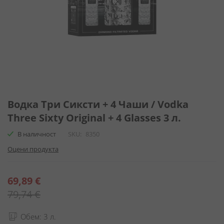
Преминете
към
Водка Три Сиксти + 4 Чаши / Vodka
началото
Three Sixty Original + 4 Glasses 3 л.
на
галерия
В наличност
SKU
8350
със
Оцени продукта
снимки
Специална
69,89 €
цена
79,74 €
Обем: 3 л.