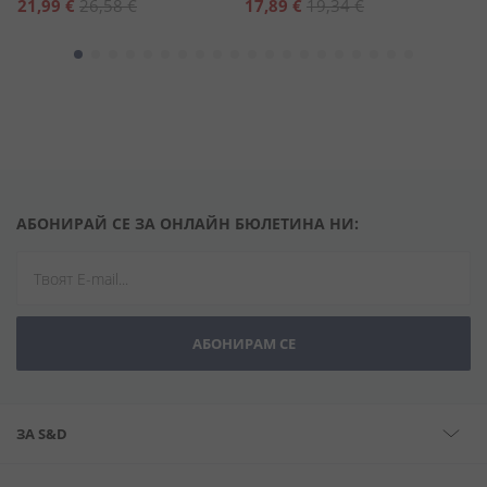
Специална
Специална
С
21,99 €
26,58 €
17,89 €
19,34 €
7
цена
цена
ц
АБОНИРАЙ СЕ ЗА ОНЛАЙН БЮЛЕТИНА НИ:
АБОНИРАМ СЕ
ЗА S&D