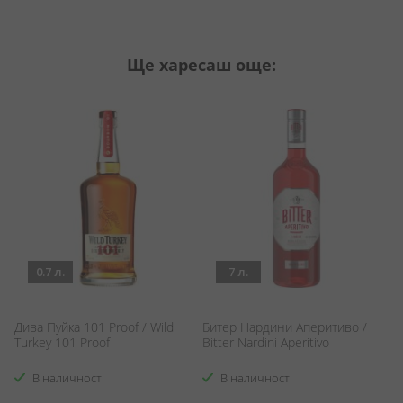
Ще харесаш още:
0.7 л.
7 л.
Дива Пуйка 101 Proof / Wild
Битер Нардини Аперитиво /
Г
Turkey 101 Proof
Bitter Nardini Aperitivo
Ек
O
В наличност
В наличност