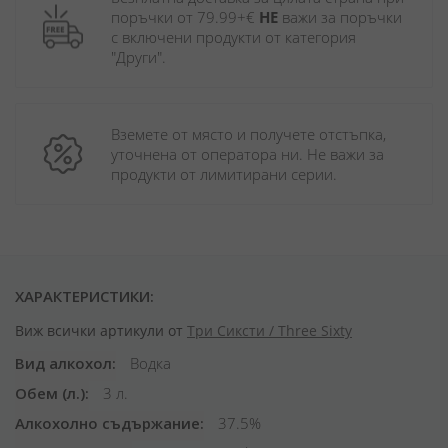
поръчки от 79.99+€ 
НЕ
 важи за поръчки 
с включени продукти от категория 
"Други". 
Вземете от място и получете отстъпка, 
уточнена от оператора ни. Не важи за 
продукти от лимитирани серии.
ХАРАКТЕРИСТИКИ:
Виж всички артикули от
Три Сиксти / Three Sixty
Вид алкохол
Водка
Обем (л.)
3 л.
Алкохолно съдържание
37.5%