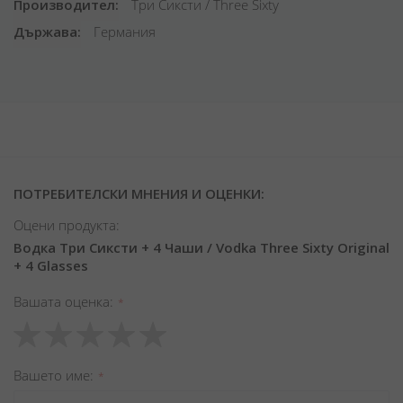
Производител
Три Сиксти / Three Sixty
Държава
Германия
ПОТРЕБИТЕЛСКИ МНЕНИЯ И ОЦЕНКИ:
Оцени продукта:
Водка Три Сиксти + 4 Чаши / Vodka Three Sixty Original
+ 4 Glasses
Вашата оценка
1
2
3
4
5
star
stars
stars
stars
stars
Вашето име