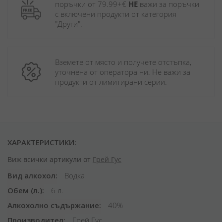
поръчки от 79.99+€ 
НЕ
 важи за поръчки 
с включени продукти от категория 
"Други". 
Вземете от място и получете отстъпка, 
уточнена от оператора ни. Не важи за 
продукти от лимитирани серии.
ХАРАКТЕРИСТИКИ:
Виж всички артикули от
Грей Гус
Вид алкохол
Водка
Обем (л.)
6 л.
Алкохолно съдържание
40%
Производител
Грей Гус