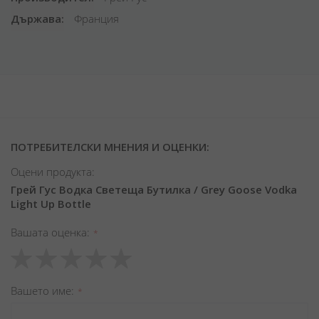
Държава
Франция
ПОТРЕБИТЕЛСКИ МНЕНИЯ И ОЦЕНКИ:
Оцени продукта:
Грей Гус Водка Светеща Бутилка / Grey Goose Vodka
Light Up Bottle
Вашата оценка
1
2
3
4
5
star
stars
stars
stars
stars
Вашето име