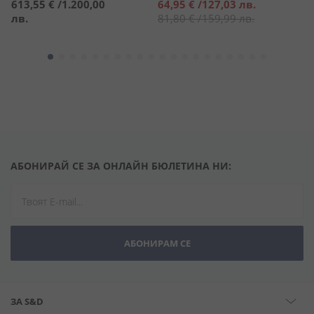
Специална
613,55 €
/
1.200,00
64,95 €
/
127,03 лв.
7
цена
лв.
81,80 €
/
159,99 лв.
АБОНИРАЙ СЕ ЗА ОНЛАЙН БЮЛЕТИНА НИ:
АБОНИРАМ СЕ
ЗА S&D