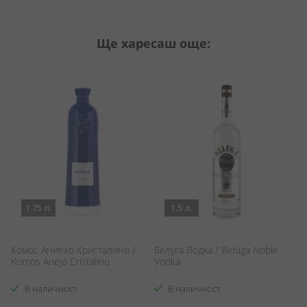
Ще харесаш още:
1.75 л.
1.5 л.
Комос Аниехо Кристалино /
Белуга Водка / Beluga Noble
Л
Komos Anejo Cristalino
Vodka
Ло
Cr
В наличност
В наличност