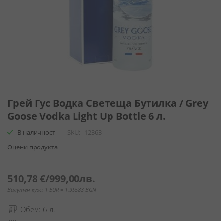
Преминете
към
Грей Гус Водка Светеща Бутилка / Grey
началото
Goose Vodka Light Up Bottle 6 л.
на
галерия
В наличност
SKU
12363
със
Оцени продукта
снимки
510,78 €
/
999,00лв.
Валутен курс: 1 EUR = 1.95583 BGN
Обем: 6 л.