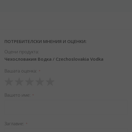
ПОТРЕБИТЕЛСКИ МНЕНИЯ И ОЦЕНКИ:
Оцени продукта:
Чехословакия Водка / Czechoslovakia Vodka
Вашата оценка
1
2
3
4
5
star
stars
stars
stars
stars
Вашето име
Заглавиe