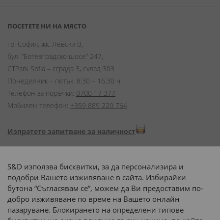
ПОСЕТЕТЕ НИ НА МЯСТО
гр. София, жк. Левски В,
бул. “Ботевградско шосе” 247,
CTPark Sofia – сграда 3, склад 303
Понеделник – петък: 8:30 – 16:30 ч.
Телефон за поръчки:
0700 17 377
Мобилен телефон:
+359 889 220 764
Изпратете запитване за наличност
Начини на плащане:
S&D използва бисквитки, за да персонализира и
подобри Вашето изживяване в сайта. Избирайки
бутона “Съгласявам се”, можем да Ви предоставим по-
добро изживяване по време на Вашето онлайн
пазаруване. Блокирането на определени типове
Доставка до адрес с: