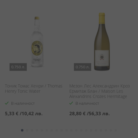
0.750 л.
0.750 л.
Тоник Томас Хенри / Thomas
Мезон Лес Александрин Кроз
М
Henry Tonic Water
Ермитаж Блан / Maison Les
M
Alexandrins Crozes Hermitage
Blanc
В наличност
В наличност
5,33 €
/
10,42 лв.
28,80 €
/
56,33 лв.
9