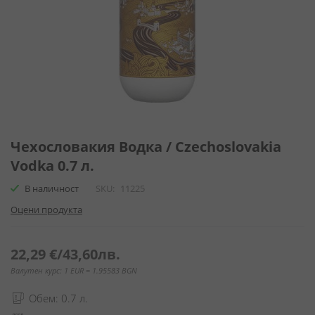
Преминете
към
Чехословакия Водка / Czechoslovakia
началото
Vodka 0.7 л.
на
галерия
В наличност
SKU
11225
със
Оцени продукта
снимки
22,29 €
/
43,60лв.
Валутен курс: 1 EUR = 1.95583 BGN
Обем: 0.7 л.