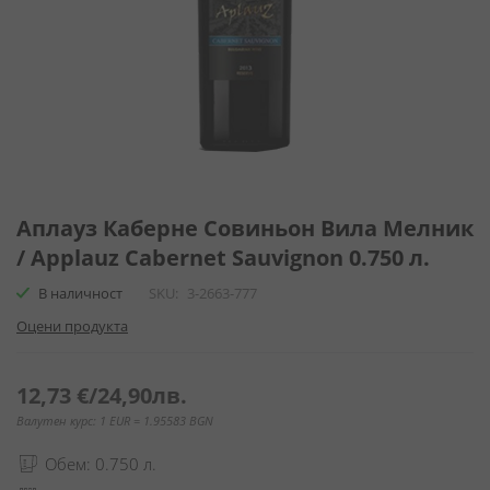
Преминете
към
Аплауз Каберне Совиньон Вила Мелник
началото
/ Applauz Cabernet Sauvignon 0.750 л.
на
галерия
В наличност
SKU
3-2663-777
със
Оцени продукта
снимки
12,73 €
/
24,90лв.
Валутен курс: 1 EUR = 1.95583 BGN
Обем: 0.750 л.