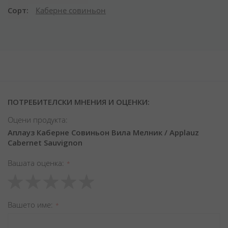
Сорт
Каберне совиньон
ПОТРЕБИТЕЛСКИ МНЕНИЯ И ОЦЕНКИ:
Оцени продукта:
Аплауз Каберне Совиньон Вила Мелник / Applauz
Cabernet Sauvignon
Вашата оценка
1
2
3
4
5
star
stars
stars
stars
stars
Вашето име