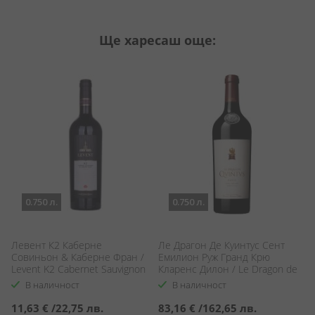
Ще харесаш още:
0.750 л.
0.750 л.
/
Левент К2 Каберне
Ле Драгон Де Куинтус Сент
П
Совиньон & Каберне Фран /
Емилион Руж Гранд Крю
А
Levent K2 Cabernet Sauvignon
Кларенс Дилон / Le Dragon de
/ 
& Cabernet Franc
Quintus Grand Cru Saint-
Ad
В наличност
В наличност
Émilion Clarence Dillon
11,63 €
/
22,75 лв.
83,16 €
/
162,65 лв.
5