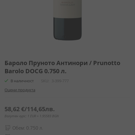
Преминете
към
Бароло Пруното Антинори / Prunotto
началото
Barolo DOCG 0.750 л.
на
галерия
В наличност
SKU
3-399-777
със
Оцени продукта
снимки
58,62 €
/
114,65лв.
Валутен курс: 1 EUR = 1.95583 BGN
Обем: 0.750 л.