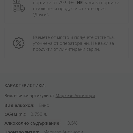
поръчки от 79.99+€ 
НЕ
 важи за поръчки 
с включени продукти от категория 
"Други". 
Вземете от място и получете отстъпка, 
уточнена от оператора ни. Не важи за 
продукти от лимитирани серии.
ХАРАКТЕРИСТИКИ:
Виж всички артикули от
Маркезе Антинори
Вид алкохол
Вино
Обем (л.)
0.750 л.
Алкохолно съдържание
13.5%
Производител
Маркезе Антинори