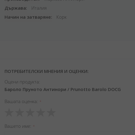
Държава
Италия
Начин на затваряне
Корк
ПОТРЕБИТЕЛСКИ МНЕНИЯ И ОЦЕНКИ:
Оцени продукта:
Бароло Пруното Антинори / Prunotto Barolo DOCG
Вашата оценка
1
2
3
4
5
star
stars
stars
stars
stars
Вашето име