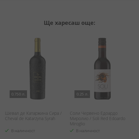
Ще харесаш още:
0.750 л.
0.25 л.
Шевал де Катаржина Сира /
Соли Червено Едоардо
Ч
Cheval de Katarzyna Syrah
Миролио / Soli Red Edoardo
Е
Miroglio
Ro
В наличност
В наличност