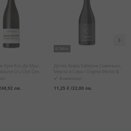
0.750 л.
е Крю Кло Де Муш
Догма Заара Каберне Совиньон,
eaune Cru Clos Des
Мерло и Сира / Dogma Merlot &
hanson
Syrah & Cabernet Sauvignon
ост
В наличност
248,92 лв.
11,25 €
/
22,00 лв.