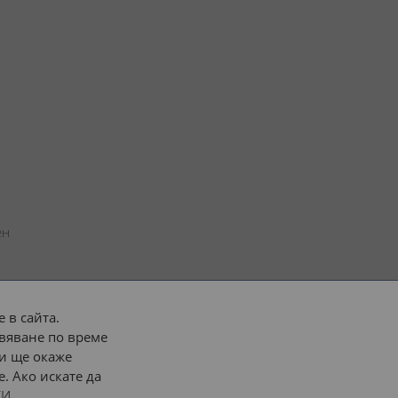
н 
 в сайта.
вяване по време
 или 
наш транспорт
и ще окаже
. Ако искате да
Последвайте ни:
И.