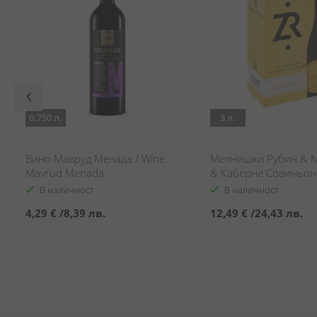
0.750 л.
3 л.
Вино Мавруд Менада / Wine
Мелнишки Рубин & М
Mavrud Menada
& Каберне Совиньон 
Melnik & Melnik 55 & 
В наличност
В наличност
Sauvignon
4,29 €
/
8,39 лв.
12,49 €
/
24,43 лв.