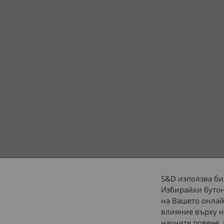
S&D използва би
Избирайки бутон
Начини на плащане:
на Вашето онлай
влияние върху н
научите повече,