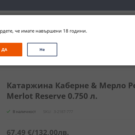
вка за цялата страна при поръчки на алкохол над 
79,99 € / 156
рдете, че имате навършени 18 години.
ЗА ПОДАРЪК
ПРОМО
СПЕЦИАЛНИ ПРЕДЛОЖЕНИЯ
МАРКИ
ДА
Не
Каберне & Мерло Резерва / Katarzyna Cabernet & Merlot Reserve
Катаржина Каберне & Мерло Ре
Merlot Reserve 0.750 л.
В наличност
SKU
3-2187-777
67,49 €
/
132,00лв.