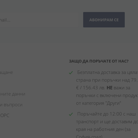
АБОНИРАМ СЕ
ЗАЩО ДА ПОРЪЧАТЕ ОТ НАС?
лащане
 Безплатна доставка за цялат
страна при поръчки над 79.
€ / 156.43 лв. 
НЕ
 важи за 
чните данни
поръчки с включени продукт
от категория "Други"
ни въпроси
 Поръчайте до 12:00 с наш 
 ОРС
транспорт и ще доставим до
края на работния ден (за 
София-град)