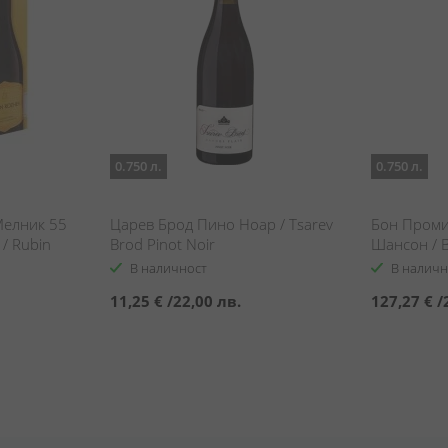
0.750 л.
0.750 л.
елник 55
Царев Брод Пино Ноар / Tsarev
Бон Проми
/ Rubin
Brod Pinot Noir
Шансон / B
Cabernet
Mouches C
В наличност
В наличн
11,25 €
/
22,00 лв.
127,27 €
/