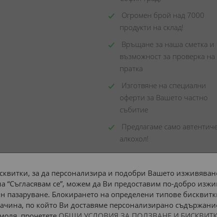
 Огромен брой над 7000 
продукти на склад! 
 Връщане за наша сметка и 
възможност за проверка на 
пратка
 Изготвяне на специални 
оферти за Вашето частно 
събитие
 Предлагаме само автентиче
алкохол!
сквитки, за да персонализира и подобри Вашето изживяване
а “Съгласявам се”, можем да Ви предоставим по-добро изжи
Доставка до адрес с:
н пазаруване. Блокирането на определени типове бисквитк
ачина, по който Ви доставяме персонализирано съдържание
 моля, прочетете
ОБЩИ УСЛОВИЯ ЗА ПОЛЗВАНЕ И БИСКВИТК