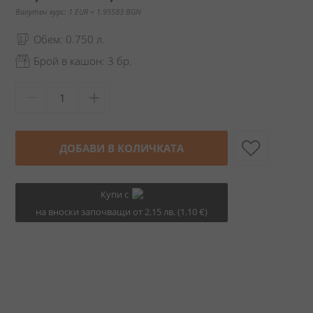
Валутен курс: 1 EUR = 1.95583 BGN
Обем: 0.750 л.
Брой в кашон: 3 бр.
ДОБАВИ В КОЛИЧКАТА
Купи с
на вноски започващи от 2.15 лв. (1.10 €)