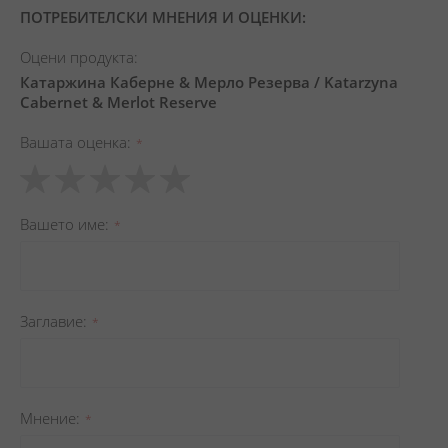
ПОТРЕБИТЕЛСКИ МНЕНИЯ И ОЦЕНКИ:
Оцени продукта:
Катаржина Каберне & Мерло Резерва / Katarzyna
Cabernet & Merlot Reserve
Вашата оценка
1
2
3
4
5
star
stars
stars
stars
stars
Вашето име
Заглавиe
Мнение