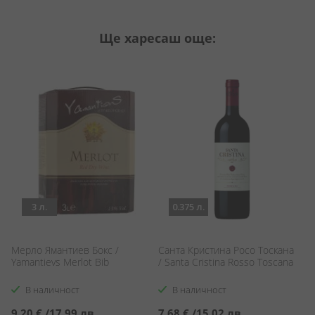
Ще харесаш още:
3 л.
0.375 л.
Мерло Ямантиев Бокс /
Санта Кристина Росо Тоскана
М
Yamantievs Merlot Bib
/ Santa Cristina Rosso Toscana
Vi
В наличност
В наличност
9,20 €
/
17,99 лв.
7,68 €
/
15,02 лв.
8