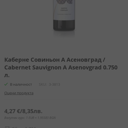
Преминете
към
Каберне Совиньон А Асеновград /
началото
Cabernet Sauvignon A Asenovgrad 0.750
на
л.
галерия
със
В наличност
SKU
3-3813
снимки
Оцени продукта
4,27 €
/
8,35лв.
Валутен курс: 1 EUR = 1.95583 BGN