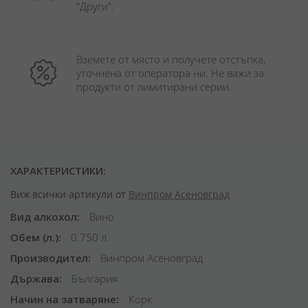
"Други". 
Вземете от място и получете отстъпка, 
уточнена от оператора ни. Не важи за 
продукти от лимитирани серии.
ХАРАКТЕРИСТИКИ:
Виж всички артикули от
Винпром Асеновград
Вид алкохол
Вино
Обем (л.)
0.750 л.
Производител
Винпром Асеновград
Държава
България
Начин на затваряне
Корк