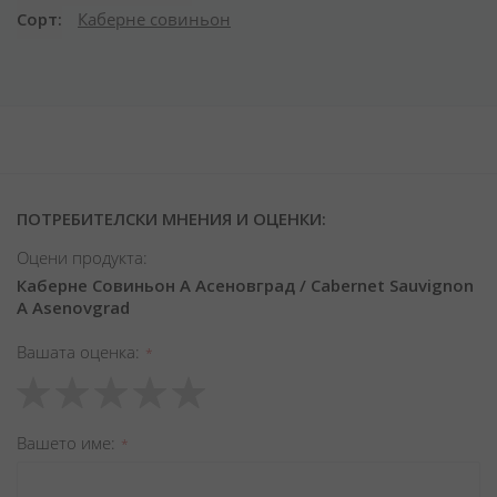
Сорт
Каберне совиньон
ПОТРЕБИТЕЛСКИ МНЕНИЯ И ОЦЕНКИ:
Оцени продукта:
Каберне Совиньон А Асеновград / Cabernet Sauvignon
A Asenovgrad
Вашата оценка
1
2
3
4
5
star
stars
stars
stars
stars
Вашето име