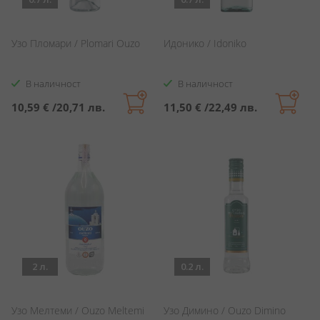
Узо Пломари / Plomari Ouzo
Идонико / Idoniko
В наличност
В наличност
10,59 €
/
20,71 лв.
11,50 €
/
22,49 лв.
2 л.
0.2 л.
Узо Мелтеми / Ouzo Meltemi
Узо Димино / Ouzo Dimino