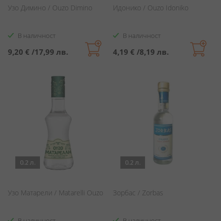
Узо Димино / Ouzo Dimino
Идонико / Ouzo Idoniko
В наличност
В наличност
9,20 €
/
17,99 лв.
4,19 €
/
8,19 лв.
0.2 л.
0.2 л.
Узо Матарели / Matarelli Ouzo
Зорбас / Zorbas
В наличност
В наличност