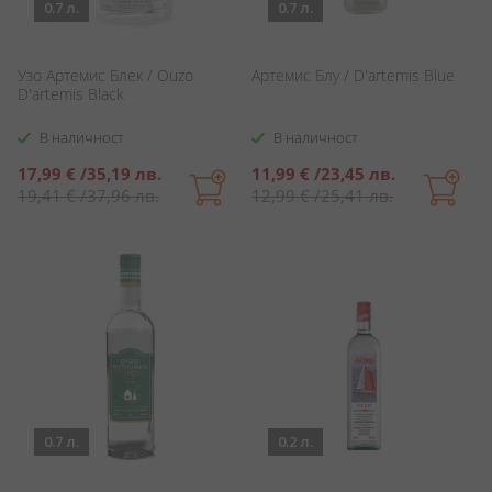
0.7 л.
0.7 л.
Узо Артемис Блек / Ouzo
Артемис Блу / D'artemis Blue
D'artemis Black
В наличност
В наличност
Специална
Специална
17,99 €
/
35,19 лв.
11,99 €
/
23,45 лв.
цена
цена
19,41 €
/
37,96 лв.
12,99 €
/
25,41 лв.
0.7 л.
0.2 л.