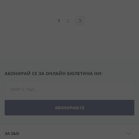
Страница
В
Страница
1
2
момента
Страница
Продължи
четете
страница
АБОНИРАЙ СЕ ЗА ОНЛАЙН БЮЛЕТИНА НИ:
АБОНИРАМ СЕ
ЗА S&D