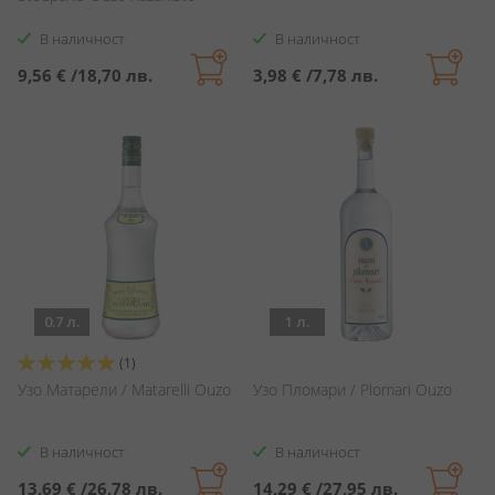
В наличност
В наличност
9,56 €
/
18,70 лв.
3,98 €
/
7,78 лв.
0.7 л.
1 л.
Оценка:
(1)
100%
Узо Матарели / Matarelli Ouzo
Узо Пломари / Plomari Ouzo
В наличност
В наличност
13,69 €
/
26,78 лв.
14,29 €
/
27,95 лв.