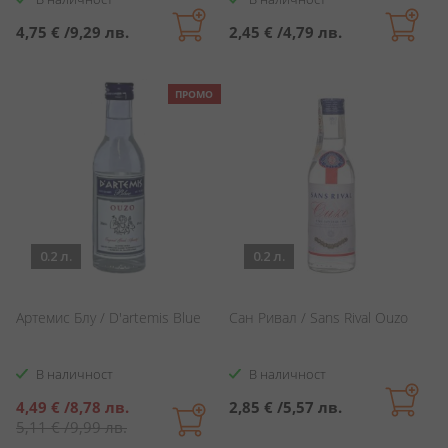
4,75 €
/
9,29 лв.
2,45 €
/
4,79 лв.
ПРОМО
0.2 л.
0.2 л.
Артемис Блу / D'artemis Blue
Сан Ривал / Sans Rival Ouzo
В наличност
В наличност
Специална
4,49 €
/
8,78 лв.
2,85 €
/
5,57 лв.
цена
5,11 €
/
9,99 лв.