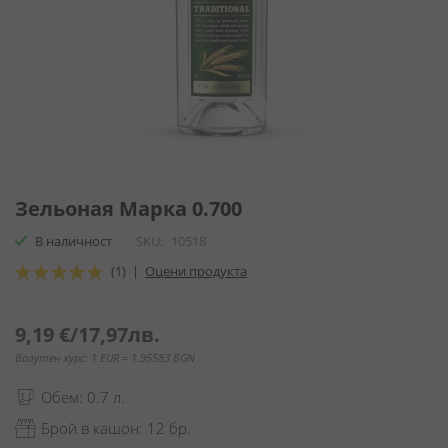
Преминете
към
Зельоная Марка 0.700
началото
В наличност
SKU
10518
на
галерия
Оценка:
(1)
|
Оцени продукта
със
100
100
% of
снимки
9,19 €
/
17,97лв.
Валутен курс: 1 EUR = 1.95583 BGN
Обем: 0.7 л.
Брой в кашон: 12 бр.