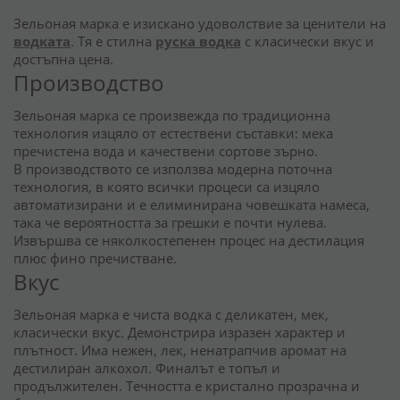
Зельоная марка е изискано удоволствие за ценители на
водката
. Тя е стилна
руска водка
с класически вкус и
достъпна цена.
Производство
Зельоная марка се произвежда по традиционна
технология изцяло от естествени съставки: мека
пречистена вода и качествени сортове зърно.
В производството се използва модерна поточна
технология, в която всички процеси са изцяло
автоматизирани и е елиминирана човешката намеса,
така че вероятността за грешки е почти нулева.
Извършва се няколкостепенен процес на дестилация
плюс фино пречистване.
Вкус
Зельоная марка е чиста водка с деликатен, мек,
класически вкус. Демонстрира изразен характер и
плътност. Има нежен, лек, ненатрапчив аромат на
дестилиран алкохол. Финалът е топъл и
продължителен. Течността е кристално прозрачна и