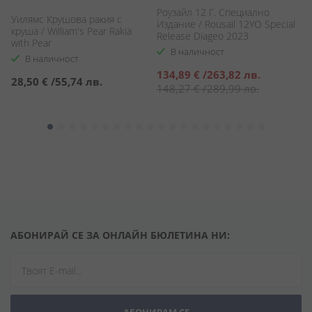
Роузайл 12 Г. Специално
Б
Уилямс Крушова ракия с
m
Издание / Rousail 12YO Special
Be
круша / William's Pear Rakia
Release Diageo 2023
with Pear
В наличност
В наличност
Специална
С
134,89 €
/
263,82 лв.
1
28,50 €
/
55,74 лв.
цена
ц
148,27 €
/
289,99 лв.
1
АБОНИРАЙ СЕ ЗА ОНЛАЙН БЮЛЕТИНА НИ: