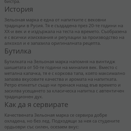
бистра.
История
Зельоная марка е една от напитките с вековни
традиции в Русия. Тя е създадена през 20-те години на
XX-и век и е издържала на теста на времето. Съобразена
е с всички изисквания и регулации за производство на
алкохол и е запазила оригиналната рецепта.
Бутилка
Бутилката на Зельоная марка напомня на винтидж
шишетата от 50-те години на миналия век. Вместо с
метална капачка, тя е с коркова тапа, която максимално
запазва вкусовите качества и аромата на напитката.
Ретро етикетът също ни пренася назад във времето и
засилва усещането за класическа напитка с автентичен
традиционен дух.
Как да я сервирате
Качествената Зельоная марка се сервира добре
охладена, но без лед. Подходящи за нея са студените
ордьоври със силен, осезаем вкус: