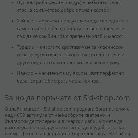
Пушена риба (херинга и др.) – рибата от своя
страна се съчетава добре с печен картоф;
Хайвер – морският продукт може да се поднесе в
самостоятелно блюдо върху натрошен лед или
пък да се комбинира с препечен хляб и масло;
Туршии – киселите краставички са класическо
мезе за руска водка. Такова е и киселото зеле и
други видове солени или кисели зеленчуци;
Цвекло – наситените му вкус и цвят перфектно
балансират с бистрата чиста течност.
Защо да поръчате от Sid-shop.com
Онлайн магазин Sid-shop.com предлага богат каталог с
над 4000 артикула от най-добрите световни и
български дестилерии и винарски изби. Можете да
разглеждате и пазарувате от всякъде в удобно за вас
време. Лесно е да поръчате с бърза доставка. За София