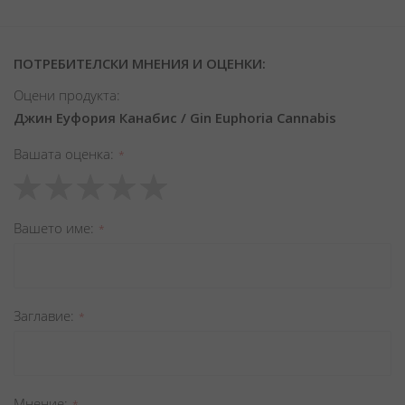
ПОТРЕБИТЕЛСКИ МНЕНИЯ И ОЦЕНКИ:
Оцени продукта:
Джин Еуфория Канабис / Gin Euphoria Cannabis
Вашата оценка
1
2
3
4
5
star
stars
stars
stars
stars
Вашето име
Заглавиe
Мнение