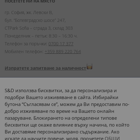
ПОСЕТЕТЕ НИ НА МЯСТО
гр. София, жк. Левски В,
бул. “Ботевградско шосе” 247,
CTPark Sofia – сграда 3, склад 303
Понеделник – петък: 8:30 – 16:30 ч.
Телефон за поръчки:
0700 17 377
Мобилен телефон:
+359 889 220 764
Изпратете запитване за наличност
Начини на плащане:
S&D използва бисквитки, за да персонализира и
подобри Вашето изживяване в сайта. Избирайки
бутона “Съгласявам се”, можем да Ви предоставим по-
добро изживяване по време на Вашето онлайн
пазаруване. Блокирането на определени типове
Доставка до адрес с:
бисквитки ще окаже влияние върху начина, по който
Ви доставяме персонализирано съдържание. Ако
 или 
наш транспорт
искате да научите повече, моля, прочетете
ОБЩИ