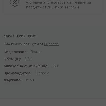
уточнена от оператора ни. Не важи за 
продукти от лимитирани серии.
ХАРАКТЕРИСТИКИ:
Виж всички артикули от
Euphoria
Вид алкохол
Водка
Обем (л.)
0.2 л.
Алкохолно съдържание
38%
Производител
Euphoria
Държава
Чехия