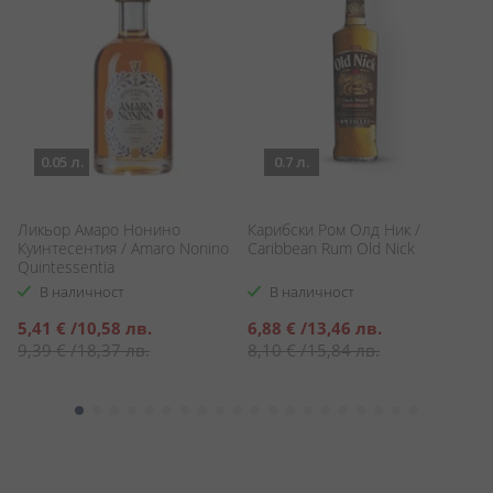
0.05 л.
0.7 л.
Ликьор Амаро Нонино
Карибски Ром Олд Ник /
Си
Куинтесентия / Amaro Nonino
Caribbean Rum Old Nick
1
Quintessentia
В наличност
В наличност
Специална
Специална
С
5,41 €
/
10,58 лв.
6,88 €
/
13,46 лв.
1
цена
цена
ц
9,39 €
/
18,37 лв.
8,10 €
/
15,84 лв.
1