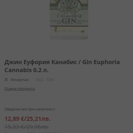
Преминете
към
Джин Еуфория Канабис / Gin Euphoria
началото
Cannabis 0.2 л.
на
галерия
Изчерпан
SKU
7261
със
Оцени продукта
снимки
Уведоми ме при наличност
Специална
12,89 €
/
25,21лв.
цена
15,33 €
/
29,98лв.