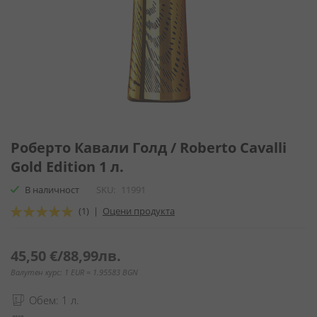
Преминете
към
Роберто Кавали Голд / Roberto Cavalli
началото
Gold Edition 1 л.
на
галерия
В наличност
SKU
11991
със
Оценка:
(1)
|
Оцени продукта
снимки
100
100
% of
45,50 €
/
88,99лв.
Валутен курс: 1 EUR = 1.95583 BGN
Обем: 1 л.