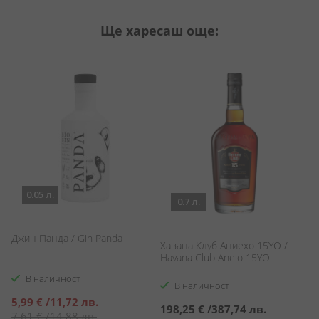
Ще харесаш още:
0.05 л.
0.7 л.
Джин Панда / Gin Panda
Хавана Клуб Аниехо 15YO /
Ра
Havana Club Anejo 15YO
Gr
В наличност
В наличност
Специална
5,99 €
/
11,72 лв.
198,25 €
/
387,74 лв.
1
цена
7,61 €
/
14,88 лв.