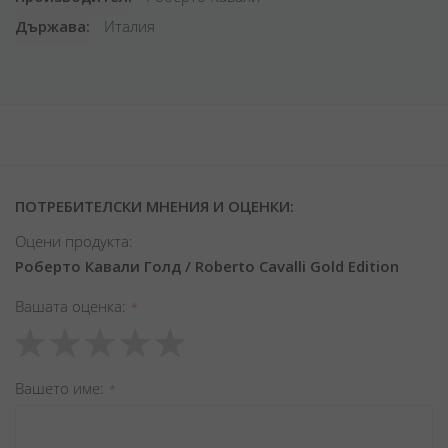
Държава
Италия
ПОТРЕБИТЕЛСКИ МНЕНИЯ И ОЦЕНКИ:
Оцени продукта:
Роберто Кавали Голд / Roberto Cavalli Gold Edition
Вашата оценка
1
2
3
4
5
star
stars
stars
stars
stars
Вашето име