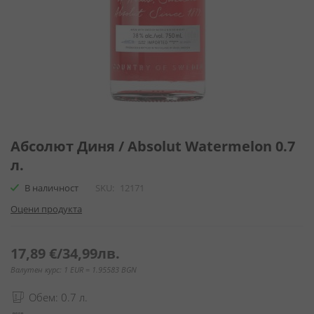
Преминете
към
Абсолют Диня / Absolut Watermelon 0.7
началото
л.
на
галерия
В наличност
SKU
12171
със
Оцени продукта
снимки
17,89 €
/
34,99лв.
Валутен курс: 1 EUR = 1.95583 BGN
Обем: 0.7 л.