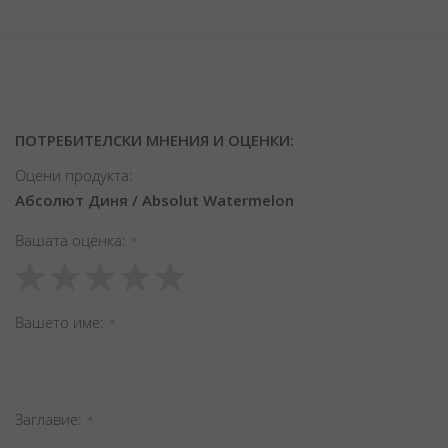
ПОТРЕБИТЕЛСКИ МНЕНИЯ И ОЦЕНКИ:
Оцени продукта:
Абсолют Диня / Absolut Watermelon
Вашата оценка
1
2
3
4
5
star
stars
stars
stars
stars
Вашето име
Заглавиe