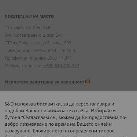
ПОСЕТЕТЕ НИ НА МЯСТО
гр. София, жк. Левски В,
бул. “Ботевградско шосе” 247,
CTPark Sofia – сграда 3, склад 303
Понеделник – петък: 8:30 – 16:30 ч.
Телефон за поръчки:
0700 17 377
Мобилен телефон:
+359 889 220 764
Изпратете запитване за наличност
Начини на плащане:
S&D използва бисквитки, за да персонализира и
подобри Вашето изживяване в сайта. Избирайки
бутона “Съгласявам се”, можем да Ви предоставим по-
добро изживяване по време на Вашето онлайн
пазаруване. Блокирането на определени типове
Доставка до адрес с: