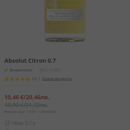
Преминете
към
Absolut Citron 0.7
началото
В наличност
SKU
11202
на
галерия
Оценка:
(1)
|
Оцени продукта
със
100
100
% of
снимки
Специална
10,46 €
/
20,46лв.
цена
10,90 €
/
21,32лв.
Валутен курс: 1 EUR = 1.95583 BGN
Обем: 0.7 л.