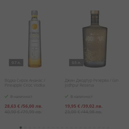
0.7 л.
0.5 л.
Водка Сирок Ананас /
Джин Джодпур Резерва / Gin
Л
Pineapple Ciroc Vodka
Jodhpur Reserva
К
Qu
В наличност
В наличност
Специална
Специална
С
28,63 €
/
56,00 лв.
19,95 €
/
39,02 лв.
5
цена
цена
ц
40,90 €
/
79,99 лв.
23,00 €
/
44,98 лв.
9