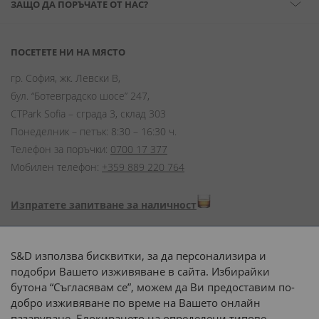
ЗАЩО ДА ПОРЪЧАТЕ ОТ НАС?
ПОСЕТЕТЕ НИ НА МЯСТО
гр. София, жк. Левски В,
бул. “Ботевградско шосе” 247,
CTPark Sofia – сграда 3, склад 303
Понеделник – петък: 8:30 – 16:30 ч.
Телефон за поръчки:
0700 17 377
Мобилен телефон:
+359 889 220 764
Изпратете запитване за наличност
Начини на плащане:
S&D използва бисквитки, за да персонализира и
подобри Вашето изживяване в сайта. Избирайки
бутона “Съгласявам се”, можем да Ви предоставим по-
добро изживяване по време на Вашето онлайн
пазаруване. Блокирането на определени типове