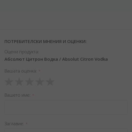
ПОТРЕБИТЕЛСКИ МНЕНИЯ И ОЦЕНКИ:
Оцени продукта:
Абсолют Цитрон Водка / Absolut Citron Vodka
Вашата оценка
1
2
3
4
5
star
stars
stars
stars
stars
Вашето име
Заглавиe