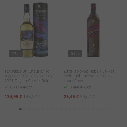
0.7 л.
0.7 л.
Талискър 8г. Специално
Джони Уокър Черен Етикет
Си
издание 2021 / Talisker 8YO
Руби / Johnnie Walker Black
L
2021 Diageo Special Release
Label Ruby
В наличност
В наличност
Специална
Специална
С
134,95 €
148,22 €
25,45 €
30,67 €
3
цена
цена
ц