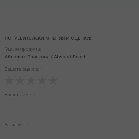
ПОТРЕБИТЕЛСКИ МНЕНИЯ И ОЦЕНКИ:
Оцени продукта:
Абсолют Праскова / Absolut Peach
Вашата оценка
1
2
3
4
5
star
stars
stars
stars
stars
Вашето име
Заглавиe