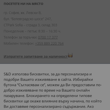
ПОСЕТЕТЕ НИ НА МЯСТО
гр. София, жк. Левски В,
бул. “Ботевградско шосе” 247,
CTPark Sofia – сграда 3, склад 303
Понеделник – петък: 8:30 – 16:30 ч.
Телефон за поръчки:
0700 17 377
Мобилен телефон:
+359 889 220 764
Изпратете запитване за наличност
Начини на плащане:
S&D използва бисквитки, за да персонализира и
подобри Вашето изживяване в сайта. Избирайки
бутона “Съгласявам се”, можем да Ви предоставим по-
добро изживяване по време на Вашето онлайн
пазаруване. Блокирането на определени типове
Доставка до адрес с:
бисквитки ще окаже влияние върху начина, по който
Ви доставяме персонализирано съдържание. Ако
 или 
наш транспорт