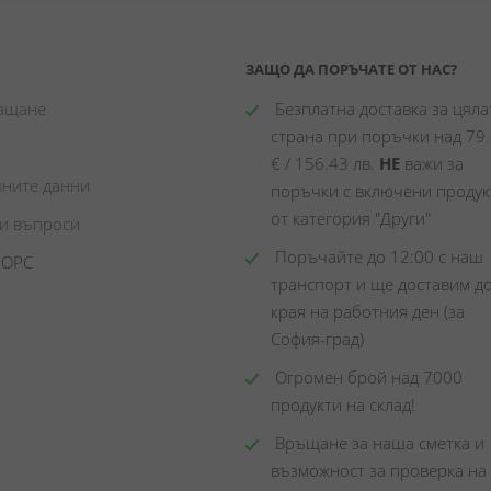
ЗАЩО ДА ПОРЪЧАТЕ ОТ НАС?
лащане
 Безплатна доставка за цялат
страна при поръчки над 79.
€ / 156.43 лв. 
НЕ
 важи за 
чните данни
поръчки с включени продукт
от категория "Други"
ни въпроси
 Поръчайте до 12:00 с наш 
 ОРС
транспорт и ще доставим до
края на работния ден (за 
София-град)
 Огромен брой над 7000 
продукти на склад! 
 Връщане за наша сметка и 
възможност за проверка на 