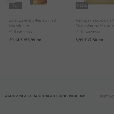
1 л.
0.25 л.
Джак Даниелс Файър / Jack
Желирани Бонбони 
Daniels Fire
Мини Златни Мечета 
Jelly Candies Mini Bear
В наличност
В наличност
29,14 €
/
56,99 лв.
3,99 €
/
7,80 лв.
АБОНИРАЙ СЕ ЗА ОНЛАЙН БЮЛЕТИНА НИ: