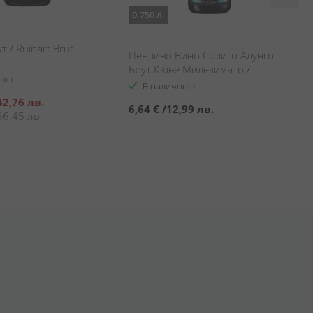
0.750 л.
 / Ruinart Brut
Пенливо Вино Солиго Алунго
Брут Кюве Милезимато /
ост
Sparkling Wine Soligo Allungo Brut
В наличност
Cuvée Millesimato
42,76 лв.
6,64 €
/
12,99 лв.
56,45 лв.