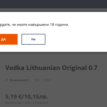
вка за цялата страна при поръчки на алкохол над 
79,99 € / 156
рдете, че имате навършени 18 години.
ЗА ПОДАРЪК
ПРОМО
СПЕЦИАЛНИ ПРЕДЛОЖЕНИЯ
МАРКИ
ДА
Не
оениян / Vodka Lithuanian
Vodka Lithuanian Original 0.7
В наличност
SKU
10397
5,19 €
/
10,15лв.
Валутен курс: 1 EUR = 1.95583 BGN