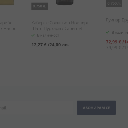
0.750 л.
0.750 л.
Руинар Брут
Харибо
Каберне Совиньон Ноктюрн
/ Haribo
Шато Пуркари / Cabernet
В наличн
s
Sauvignon Nocturne
В наличност
Специална
72,99 €
/
1
12,27 €
/
24,00 лв.
цена
79,99 €
/
1
АБОНИРАМ СЕ