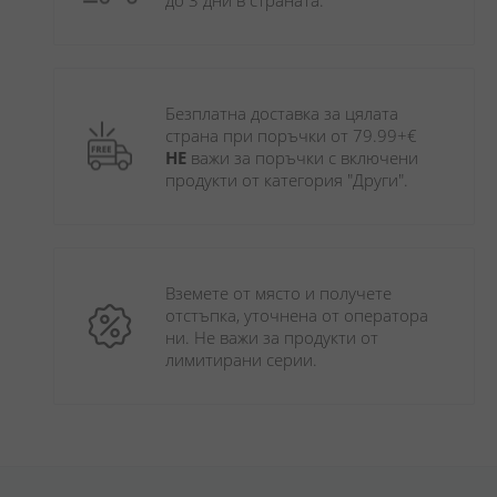
до 3 дни в страната.
Безплатна доставка за цялата 
страна при поръчки от 79.99+€ 
НЕ
 важи за поръчки с включени 
продукти от категория "Други". 
Вземете от място и получете 
отстъпка, уточнена от оператора 
ни. Не важи за продукти от 
лимитирани серии.