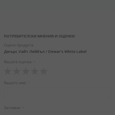
ПОТРЕБИТЕЛСКИ МНЕНИЯ И ОЦЕНКИ:
Оцени продукта:
Дюърс Уайт Лейбъл / Dewar's White Label
Вашата оценка
1
2
3
4
5
star
stars
stars
stars
stars
Вашето име
Заглавиe