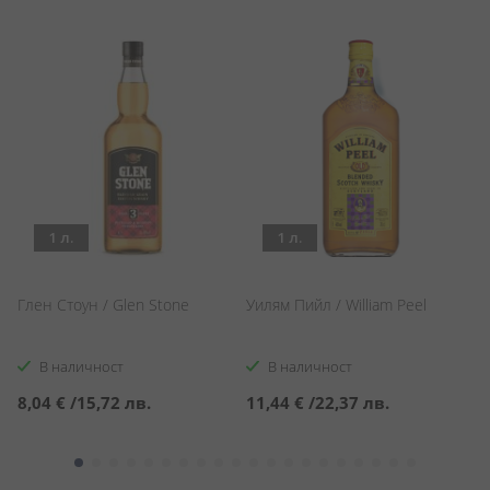
1 л.
1 л.
М
Глен Стоун / Glen Stone
Уилям Пийл / William Peel
Ma
В наличност
В наличност
С
2
8,04 €
/
15,72 лв.
11,44 €
/
22,37 лв.
ц
2