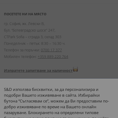
ПОСЕТЕТЕ НИ НА МЯСТО
гр. София, жк. Левски В,
бул. “Ботевградско шосе” 247,
CTPark Sofia – сграда 3, склад 303
Понеделник – петък: 8:30 – 16:30 ч.
Телефон за поръчки:
0700 17 377
Мобилен телефон:
+359 889 220 764
Изпратете запитване за наличност
Начини на плащане:
S&D използва бисквитки, за да персонализира и
подобри Вашето изживяване в сайта. Избирайки
бутона “Съгласявам се”, можем да Ви предоставим по-
добро изживяване по време на Вашето онлайн
пазаруване. Блокирането на определени типове
Доставка до адрес с: