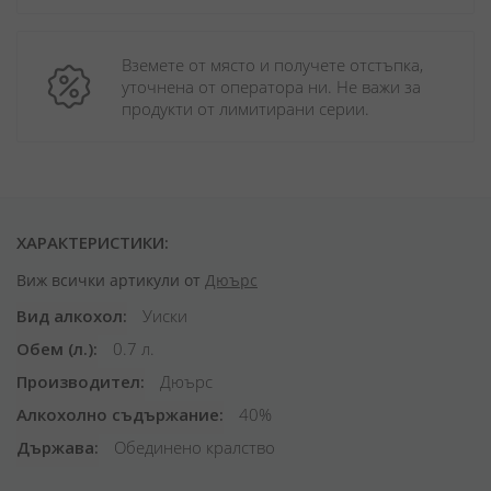
Вземете от място и получете отстъпка, 
уточнена от оператора ни. Не важи за 
продукти от лимитирани серии.
ХАРАКТЕРИСТИКИ:
Виж всички артикули от
Дюърс
Вид алкохол
Уиски
Обем (л.)
0.7 л.
Производител
Дюърс
Алкохолно съдържание
40%
Държава
Обединено кралство