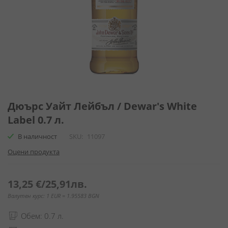
Преминете
към
Дюърс Уайт Лейбъл / Dewar's White
началото
Label 0.7 л.
на
галерия
В наличност
SKU
11097
със
Оцени продукта
снимки
13,25 €
/
25,91лв.
Валутен курс: 1 EUR = 1.95583 BGN
Обем: 0.7 л.