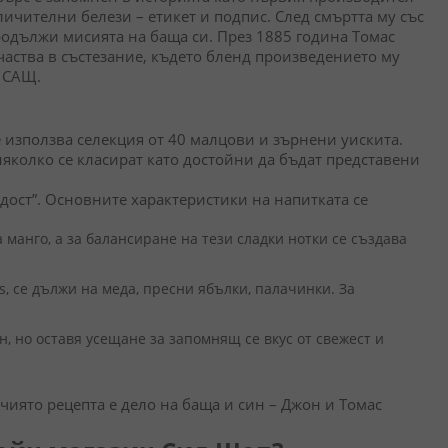
тличителни белези – етикет и подпис. След смъртта му със
продължи мисията на баща си. През 1885 година Томас
аства в състезание, където бленд произведението му
в САЩ.
е използва селекция от 40 малцови и зърнени уискита.
няколко се класират като достойни да бъдат представени
адост”. Основните характеристики на напитката се
манго, а за балансиране на тези сладки нотки се създава
s, се дължи на меда, пресни ябълки, палачинки. За
 но оставя усещане за запомнящ се вкус от свежест и
чиято рецепта е дело на баща и син – Джон и Томас