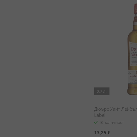
0.7 л.
Дюърс Уайт Лейбъл 
Label
В наличност
13,25 €