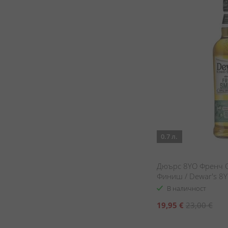
0.7 л.
Дюърс 8YO Френч С
Финиш / Dewar's 8
Calvados FInish
В наличност
Специална
19,95 €
23,00 €
цена