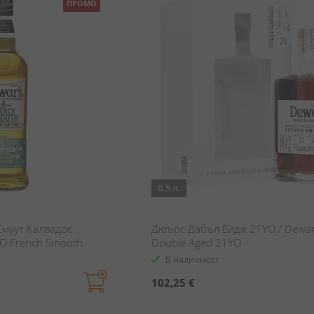
ПРОМО
0.5 л.
муут Калвадос
Дюърс Дабъл Ейдж 21YO / Dewar
YO French Smooth
Double Aged 21YO
В наличност
102,25 €