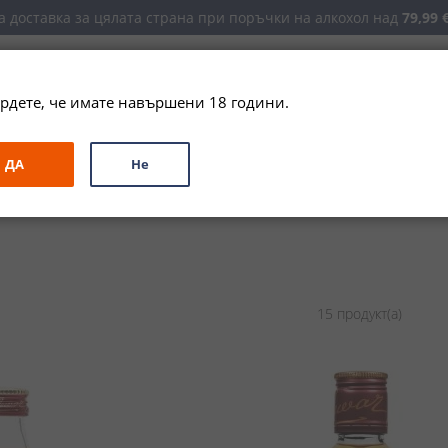
 доставка за цялата страна при поръчки на алкохол над 
79,99 €
рдете, че имате навършени 18 години.
ЗА ПОДАРЪК
ПРОМО
СПЕЦИАЛНИ ПРЕДЛОЖЕНИЯ
МАРКИ
ДА
Не
15
продукт(а)