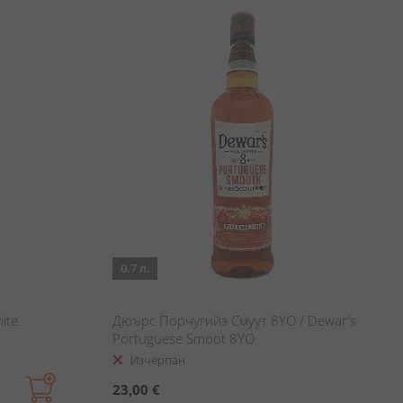
0.7 л.
ite
Дюърс Порчугийз Смуут 8YO / Dewar's
Portuguese Smoot 8YO
Изчерпан
23,00 €