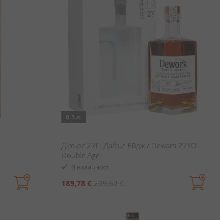
0.5 л.
Дюърс 27Г. Дабъл Ейдж / Dewars 27YO
Double Age
В наличност
Специална
189,78 €
209,62 €
цена