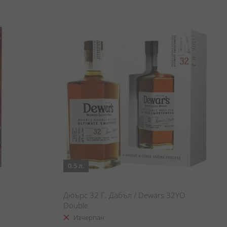
0.5 л.
Дюърс 32 Г. Дабъл / Dewars 32YO
Double
Изчерпан