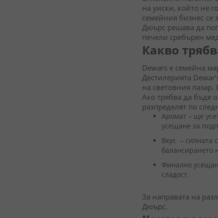
на уиски, който не г
семейния бизнес се з
Дюърс решава да поп
печели сребърен мед
Какво трябв
Dewars е семейна ма
Дестилерията Dewar’
на световния пазар. 
Ако трябва да бъде о
разпределят по след
Аромат – ще усе
усещане за подп
Вкус – силната 
балансирането н
Финално усещане
сладост.
За направата на раз
Дюърс.