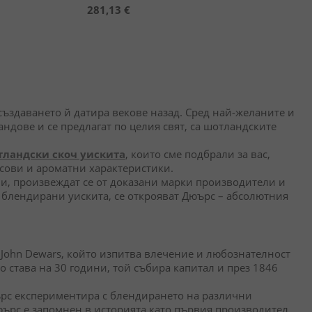
281,13 €
 създаването й датира векове назад. Сред най-желаните и
ндове и се предлагат по целия свят, са шотландските
ландски скоч уискита
, които сме подбрали за вас,
усови и ароматни характеристики.
ми, произвеждат се от доказани марки производители и
 блендирани уискита, се открояват Дюърс – абсолютния
 John Dewars, който изпитва влечение и любознателност
 става на 30 години, той събира капитал и през 1846
ърс експериментира с блендирането на различни
ърс е запомнен в историята като първия производител