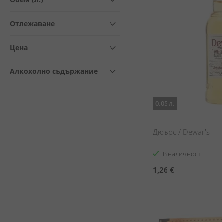
Отлежаване
Цена
Алкохолно съдържание
0.05 л.
Дюърс / Dewar's
В наличност
1,26 €