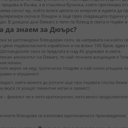
о продава в бъчва, а в стъклена бутилка, която притежава о
аема синът му, който влага цялата си енергия в идеята да 
уляризира скоча в Лондон и още през следващата година уч
ал. В днешни дни Dewars е пети по бленд в света и първи 
а да знаем за Дюърс?
рка за шотландски блендиран скоч, за направата на който с
s цени първокласните изработки и на всеки 100 броя, едва 
Шотландският скоч се предлага в над 40 държави в света.
писан алкохолът на Dewars, то най-точната асоциация е “сл
ния начин:
тите мирис на мед, тропически плодове и най-силно усещане на 
равки и опушеност;
сладост, която можете да усетите още при първата глътка Dewar
а вкуса се усещат пикантни нотки и свежест;
 – финалът не е нито краткосрочен, нито много продължителен,
личните блендове се използва оригиналното произведение, 