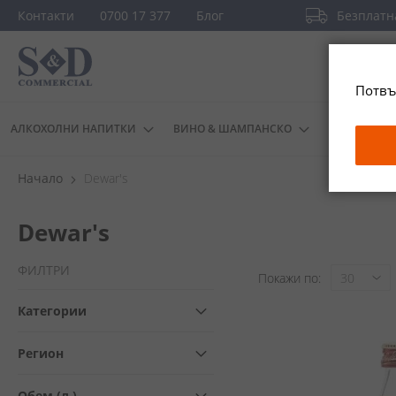
Прескачане
Контакти
0700 17 377
Блог
Безплатна
към
съдържанието
Потвъ
АЛКОХОЛНИ НАПИТКИ
ВИНО & ШАМПАНСКО
ДРУГИ
Начало
Dewar's
Dewar's
ФИЛТРИ
Покажи по
Категории
Регион
Обем (л.)