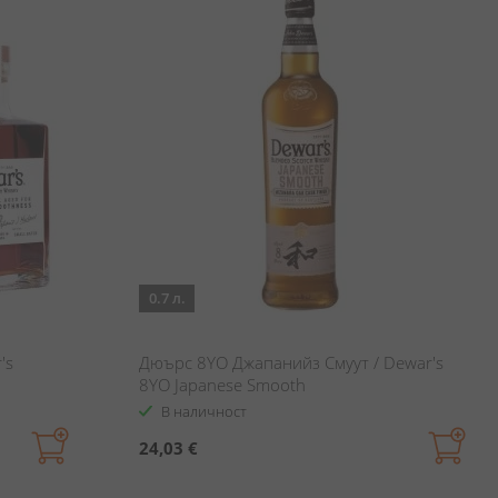
0.7 л.
's
Дюърс 8YO Джапанийз Смуут / Dewar's
8YO Japanese Smooth
В наличност
24,03 €