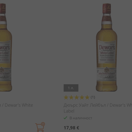
1 л.
Оценка:
(1)
100%
/ Dewar's White
Дюърс Уайт Лейбъл / Dewar's Wh
Label
В наличност
17,98 €