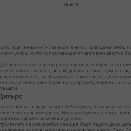
76,64 €
която още се нарича “жива вода” в някои краища на света, а
 скоч уиски, които се произвеждат от световноизвестни бра
д Шоп бихте могли да откриете голямо разнообразие от
шот
окачественият алкохол, по най-добрия начин с нужните вк
предложени от нас, sid-shop.com, са оригинални, неповтори
пени на достъпни цени. Сред най-добрите брандове и линии
ите щати.
 Дюърс
то основни са създадени през 1828 година, благодарение на
ки и тяхното производство. Няколко години по-късно, когато
рията на марката, запазена и до днес.
строяването на малка работилница в Пърт, където Джон Дю
 направата на нещо уникално и невиждано досега. Джон Дю