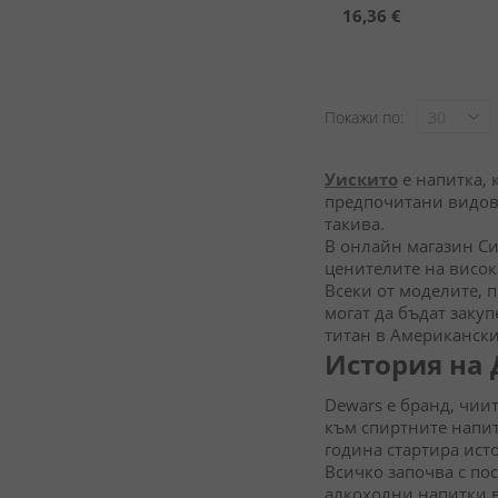
16,36 €
Покажи по
Уискито
е напитка, 
предпочитани видове
такива.
В онлайн магазин Си
ценителите на висок
Всеки от моделите, 
могат да бъдат заку
титан в Американск
История на
Dewars е бранд, чии
към спиртните напит
година стартира исто
Всичко започва с по
алкохолни напитки в