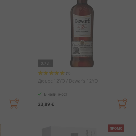
0.7 л.
Оценка:
(1)
100%
Дюърс 12YO / Dewar's 12YO
В наличност
23,89 €
ПРОМО