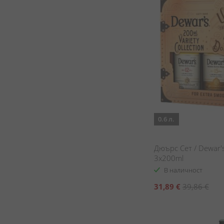
0.6 л.
Дюърс Сет / Dewar's
3x200ml
В наличност
Специална
31,89 €
39,86 €
цена