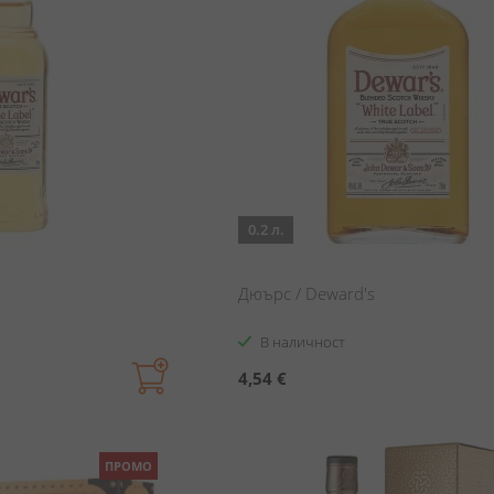
0.2 л.
Дюърс / Deward's
В наличност
4,54 €
ПРОМО