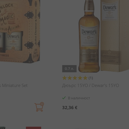
0.7 л.
Оценка:
(1)
100%
 Miniature Set
Дюърс 15YO / Dewar's 15YO
В наличност
32,36 €