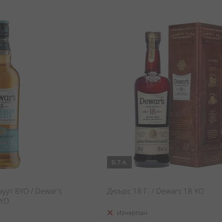
0.7 л.
ут 8YO / Dewar's
Дюърс 18 Г. / Dewars 18 YO
8YO
Изчерпан