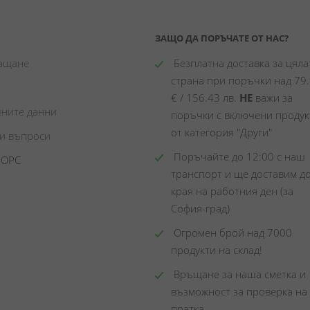
ЗАЩО ДА ПОРЪЧАТЕ ОТ НАС?
лащане
 Безплатна доставка за цялат
страна при поръчки над 79.
€ / 156.43 лв. 
НЕ
 важи за 
чните данни
поръчки с включени продукт
от категория "Други"
ни въпроси
 Поръчайте до 12:00 с наш 
 ОРС
транспорт и ще доставим до
края на работния ден (за 
София-град)
 Огромен брой над 7000 
продукти на склад! 
 Връщане за наша сметка и 
възможност за проверка на 
пратка