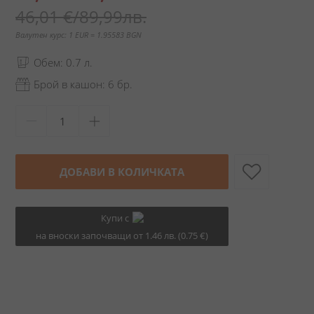
цена
46,01 €
/
89,99лв.
Валутен курс: 1 EUR = 1.95583 BGN
Обем: 0.7 л.
Брой в кашон: 6 бр.
ДОБАВИ В КОЛИЧКАТА
Купи с
на вноски започващи от 1.46 лв. (0.75 €)