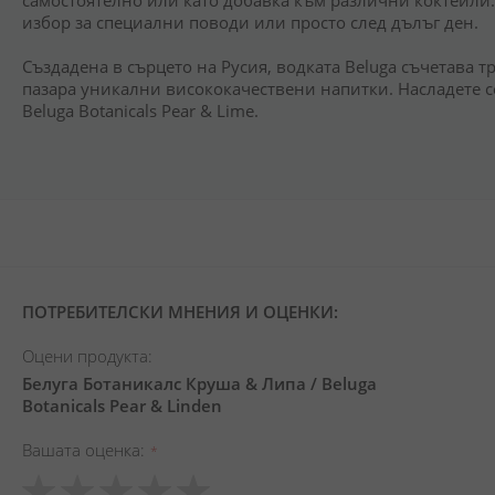
самостоятелно или като добавка към различни коктейли
избор за специални поводи или просто след дълъг ден.
Създадена в сърцето на Русия, водката Beluga съчетава 
пазара уникални висококачествени напитки. Насладете се
Beluga Botanicals Pear & Lime.
ПОТРЕБИТЕЛСКИ МНЕНИЯ И ОЦЕНКИ:
Оцени продукта:
Белуга Ботаникалс Круша & Липа / Beluga
Botanicals Pear & Linden
Вашата оценка