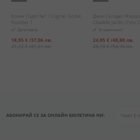
Коняк Годет №1 / Cognac Godet
Джин Ситадел Жарден
Number 1
Citadelle Jardin D'еte 
Запитване
В наличност
Специална
Специална
18,95 €
/
37,06 лв.
24,95 €
/
48,80 лв.
цена
цена
21,12 €
/
41,31 лв.
28,10 €
/
54,96 лв.
АБОНИРАЙ СЕ ЗА ОНЛАЙН БЮЛЕТИНА НИ: