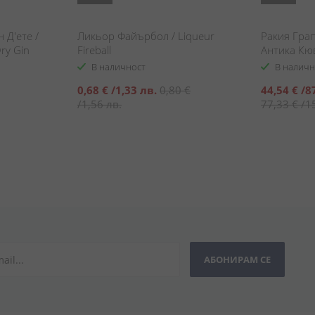
 Д'ете /
Ликьор Файърбол / Liqueur
Ракия Гра
Dry Gin
Fireball
Антика Кюв
Riserva Age
В наличност
В наличн
Специална
Специална
0,68 €
/
1,33 лв.
0,80 €
44,54 €
/
8
цена
цена
/
1,56 лв.
77,33 €
/
1
АБОНИРАМ СЕ