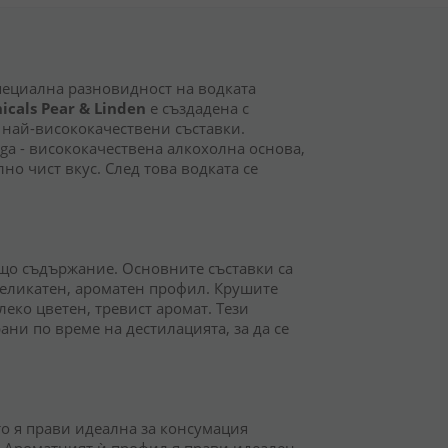
специална разновидност на водката
icals Pear & Linden
е създадена с
най-висококачествени съставки.
ga - висококачествена алкохолна основа,
лно чист вкус. След това водката се
ващо съдържание. Основните съставки са
деликатен, ароматен профил. Крушите
леко цветен, тревист аромат. Тези
ни по време на дестилацията, за да се
ето я прави идеална за консумация