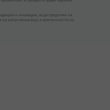
. Ароматният ѝ профил я прави идеален
традиции и иновации, за да предложи на
 на изтънчения вкус и елегантността на