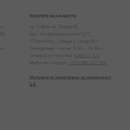
ПОСЕТЕТЕ НИ НА МЯСТО
а 
гр. София, жк. Левски В,
99 
бул. “Ботевградско шосе” 247,
CTPark Sofia – сграда 3, склад 303
и 
Понеделник – петък: 8:30 – 16:30 ч.
Телефон за поръчки:
0700 17 377
Мобилен телефон:
+359 889 220 764
 
Изпратете запитване за наличност