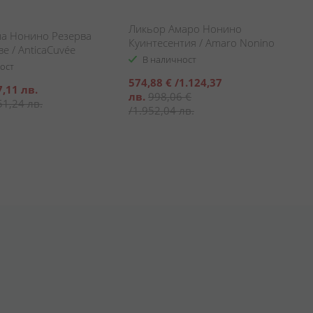
Ликьор Амаро Нонино
па Нонино Резерва
Куинтесентия / Amaro Nonino
е / AnticaCuvée
Quintessentia
В наличност
d 5 Years
ост
Специална
574,88 €
/
1.124,37
7,11 лв.
цена
лв.
998,06 €
51,24 лв.
/
1.952,04 лв.