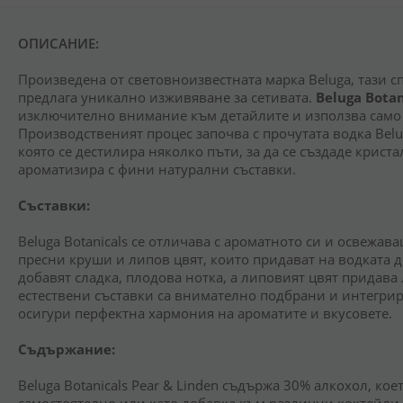
ОПИСАНИЕ:
Произведена от световноизвестната марка Beluga, тази 
предлага уникално изживяване за сетивата.
Beluga Botan
изключително внимание към детайлите и използва само 
Производственият процес започва с прочутата водка Belu
която се дестилира няколко пъти, за да се създаде криста
ароматизира с фини натурални съставки.
Съставки:
Beluga Botanicals се отличава с ароматното си и освежа
пресни круши и липов цвят, които придават на водката 
добавят сладка, плодова нотка, а липовият цвят придава 
естествени съставки са внимателно подбрани и интегрира
осигури перфектна хармония на ароматите и вкусовете.
Съдържание:
Beluga Botanicals Pear & Linden съдържа 30% алкохол, ко