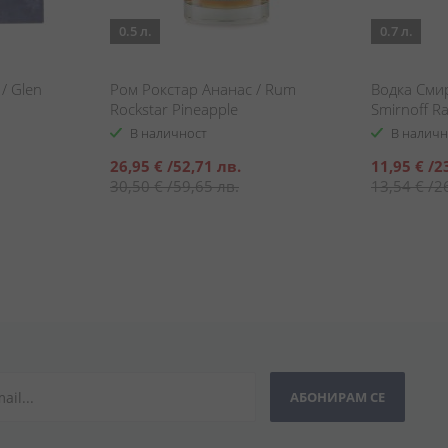
0.5 л.
0.7 л.
/ Glen
Ром Рокстар Ананас / Rum
Водка Сми
Rockstar Pineapple
Smirnoff R
В наличност
В наличн
Специална
Специална
26,95 €
/
52,71 лв.
11,95 €
/
2
цена
цена
30,50 €
/
59,65 лв.
13,54 €
/
2
АБОНИРАМ СЕ