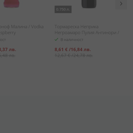
0.750 л.
рноф Малина / Vodka
Тормареска Неприка
aspberry
Негроамаро Пулия Антинори /
Tormaresca Neprica Negroamaro
ост
В наличност
Puglia Antinori
Специална
3,37 лв.
8,61 €
/
16,84 лв.
цена
6,48 лв.
12,67 €
/
24,78 лв.