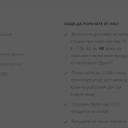
ЗАЩО ДА ПОРЪЧАТЕ ОТ НАС?
лащане
 Безплатна доставка за цялат
страна при поръчки над 79.
€ / 156.43 лв. 
НЕ
 важи за 
чните данни
поръчки с включени продукт
от категория "Други"
ни въпроси
 Поръчайте до 12:00 с наш 
 ОРС
транспорт и ще доставим до
края на работния ден (за 
София-град)
 Огромен брой над 7000 
продукти на склад! 
 Връщане за наша сметка и 