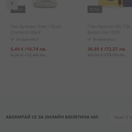
0.2 л.
0.7 л.
Узо Артемис Блек / Ouzo
Глен Бретон Айс 10г. 
o
D'artemis Black
Breton Ice 10YO
В наличност
В наличност
Специална
Специална
5,49 €
/
10,74 лв.
36,95 €
/
72,27 лв.
цена
цена
6,38 €
/
12,48 лв.
40,90 €
/
79,99 лв.
АБОНИРАЙ СЕ ЗА ОНЛАЙН БЮЛЕТИНА НИ: