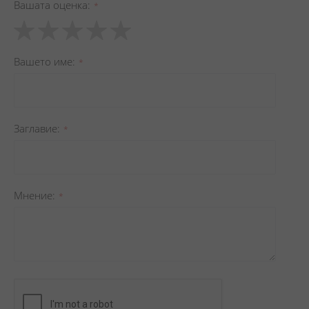
Вашата оценка
1
2
3
4
5
star
stars
stars
stars
stars
Вашето име
Заглавиe
Мнение