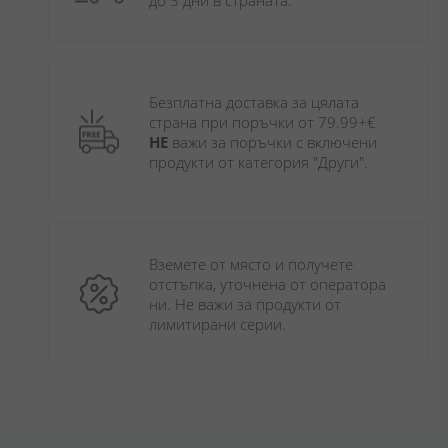
до 3 дни в страната.
Безплатна доставка за цялата 
страна при поръчки от 79.99+€ 
НЕ
 важи за поръчки с включени 
продукти от категория "Други". 
Вземете от място и получете 
отстъпка, уточнена от оператора 
ни. Не важи за продукти от 
лимитирани серии.