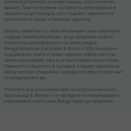
ментата допринася за енергизиращ, леко пикантен
аромат. Тези естествени съставки са интегрирани в
процеса на дестилация, като създават хармонично
съчетание от свежи и билкови аромати.
Белуга, известна със своя ангажимент към качеството,
създаде серията Botanicals, за да предложи нови и
елегантни разновидности на своята водка.
Beluga Botanicals Cucumber & Mint е с 30% алкохолно
съдържание, което я прави идеален избор както за
пряка консумация, така и за приготвяне на коктейли.
Свежестта и вкусните й съставки я правят идеална за
летни вечери, специални поводи или просто като част
от ежедневието ви.
Потопете се в уникалния свят на Белуга Ботаникалс
Краставица & Мента и се насладете на освежаващото
изживяване, което само Beluga може да предложи.