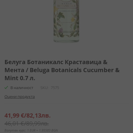
Преминете
към
Белуга Ботаникалс Краставица &
началото
Мента / Beluga Botanicals Cucumber &
на
Mint 0.7 л.
галерия
със
В наличност
SKU
7575
снимки
Оцени продукта
Специална
41,99 €
/
82,13лв.
цена
46,01 €
/
89,99лв.
Валутен курс: 1 EUR = 1.95583 BGN