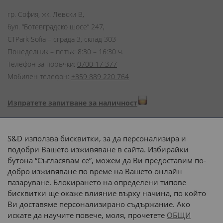
гр. София, жк. Левски В,
бул. “Ботевградско шосе” 247,
CTPark Sofia – сграда 3, склад 303
Понеделник – петък: 8:30 – 16:30 ч.
Телефон за поръчки:
0700 17 377
Мобилен телефон:
+359 889 220 764
Изпратете запитване за наличност
Начини на плащане:
S&D използва бисквитки, за да персонализира и
подобри Вашето изживяване в сайта. Избирайки
бутона “Съгласявам се”, можем да Ви предоставим по-
добро изживяване по време на Вашето онлайн
пазаруване. Блокирането на определени типове
Доставка до адрес с:
бисквитки ще окаже влияние върху начина, по който
Ви доставяме персонализирано съдържание. Ако
 или 
наш транспорт
искате да научите повече, моля, прочетете
ОБЩИ