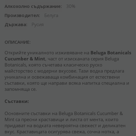
Алкохолно съдържание
30%
Производител
Белуга
Държава
Русия
ОПИСАНИЕ:
Открийте уникалното изживяване на
Beluga Botanicals
Cucumber & Mint
, част от изисканата серия Beluga
Botanicals, която съчетава класическо руско
майсторство с модерни вкусове. Тази водка предлага
уникална и освежаваща комбинация от естествени
съставки, която ще направи всяка напитка специална и
запомняща се.
Съставки:
Основните съставки на Beluga Botanicals Cucumber &
Mint са пресни краставици и листа от мента, които
придават на водката невероятна свежест и деликатен
вкус. Краставицата осигурява свежа, сочна нотка, а