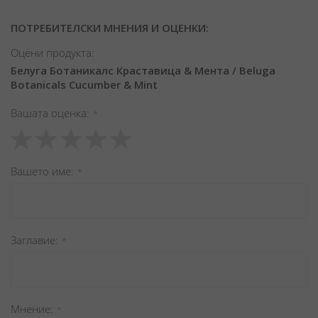
ПОТРЕБИТЕЛСКИ МНЕНИЯ И ОЦЕНКИ:
Оцени продукта:
Белуга Ботаникалс Краставица & Мента / Beluga
Botanicals Cucumber & Mint
Вашата оценка
1
2
3
4
5
star
stars
stars
stars
stars
Вашето име
Заглавиe
Мнение