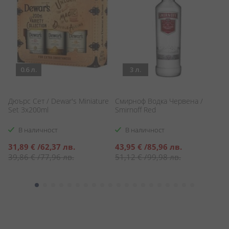
0.6 л.
3 л.
Дюърс Сет / Dewar's Miniature
Смирноф Водка Червена /
Те
Set 3x200ml
Smirnoff Red
Do
В наличност
В наличност
Специална
Специална
С
31,89 €
/
62,37 лв.
43,95 €
/
85,96 лв.
2
цена
цена
ц
39,86 €
/
77,96 лв.
51,12 €
/
99,98 лв.
2