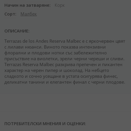
Начин на затваряне
Корк
Сорт
Малбек
ОПИСАНИЕ:
Terrazas de los Andes Reserva Malbec е с яркочервен цвят
с лилави нюанси. Виното показва интензивни
флорални и плодови нотки със забележително
присъствие на виолетки, зрели черни череши и сливи.
Terrazas Reserva Malbec разкрива препечен и пикантен
характер на черен пипер и шоколад. На небцето
сладкото и сочно усещане в устата осигурява финес,
деликатни танини и елегантен финал с черни плодове.
ПОТРЕБИТЕЛСКИ МНЕНИЯ И ОЦЕНКИ: