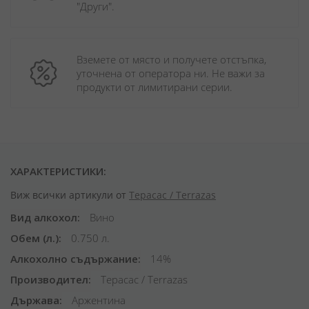
"Други". 
Вземете от място и получете отстъпка, 
уточнена от оператора ни. Не важи за 
продукти от лимитирани серии.
ХАРАКТЕРИСТИКИ:
Виж всички артикули от
Терасас / Terrazas
Вид алкохол
Вино
Обем (л.)
0.750 л.
Алкохолно съдържание
14%
Производител
Терасас / Terrazas
Държава
Аржентина