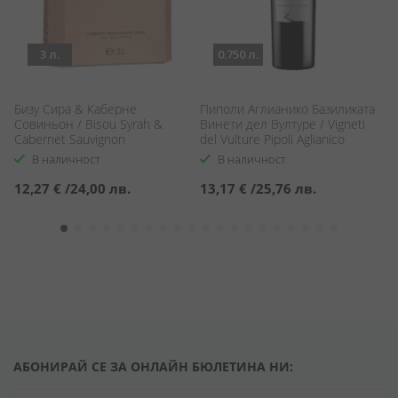
3 л.
0.750 л.
Бизу Сира & Каберне
Пиполи Аглианико Базиликата
Р
d
Совиньон / Bisou Syrah &
Винети дел Вултуре / Vigneti
/ 
Cabernet Sauvignon
del Vulture Pipoli Aglianico
В наличност
В наличност
12,27 €
/
24,00 лв.
13,17 €
/
25,76 лв.
1
АБОНИРАЙ СЕ ЗА ОНЛАЙН БЮЛЕТИНА НИ: