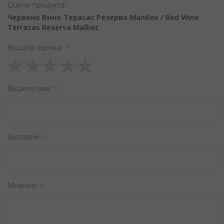
Оцени продукта:
Червено Вино Терасас Резерва Малбек / Red Wine
Terrazas Reserva Malbec
Вашата оценка
1
2
3
4
5
star
stars
stars
stars
stars
Вашето име
Заглавиe
Мнение