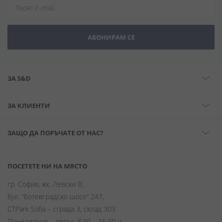
АБОНИРАМ СЕ
ЗА S&D
ЗА КЛИЕНТИ
ЗАЩО ДА ПОРЪЧАТЕ ОТ НАС?
ПОСЕТЕТЕ НИ НА МЯСТО
гр. София, жк. Левски В,
бул. “Ботевградско шосе” 247,
CTPark Sofia – сграда 3, склад 303
Понеделник – петък: 8:30 – 16:30 ч.