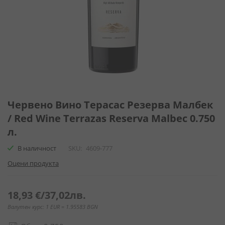
Преминете
към
Червено Вино Терасас Резерва Малбек
началото
/ Red Wine Terrazas Reserva Malbec 0.750
на
л.
галерия
със
В наличност
SKU
4609-777
снимки
Оцени продукта
18,93 €
/
37,02лв.
Валутен курс: 1 EUR = 1.95583 BGN