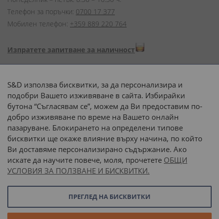
Телефон за поръчки:
0700 17 377
Мобилен телефон:
+359 889 220 764
Изпратете запитване за наличност
Начини на плащане:
S&D използва бисквитки, за да персонализира и
подобри Вашето изживяване в сайта. Избирайки
бутона “Съгласявам се”, можем да Ви предоставим по-
добро изживяване по време на Вашето онлайн
пазаруване. Блокирането на определени типове
Доставка до адрес с:
бисквитки ще окаже влияние върху начина, по който
Ви доставяме персонализирано съдържание. Ако
 или 
наш транспорт
искате да научите повече, моля, прочетете
ОБЩИ
УСЛОВИЯ ЗА ПОЛЗВАНЕ И БИСКВИТКИ.
Последвайте ни:
ПРЕГЛЕД НА БИСКВИТКИ
© 2026 “С и Д Комерсиал” ООД. Всички права запазени.