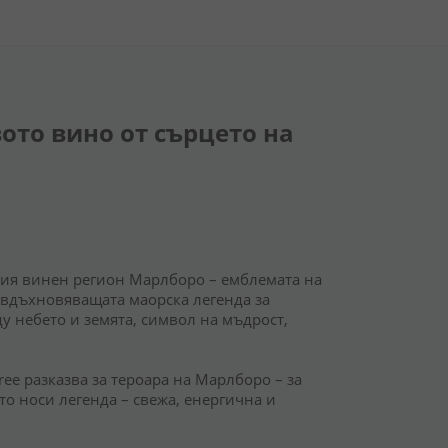
вото вино от сърцето на
арния винен регион Марлборо – емблемата на
 вдъхновяващата маорска легенда за
у небето и земята, символ на мъдрост,
Tree разказва за тероара на Марлборо – за
йто носи легенда – свежа, енергична и