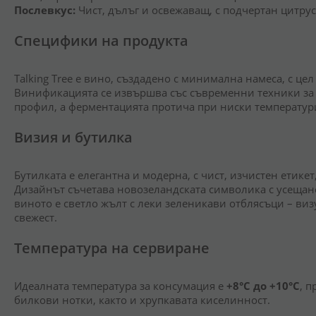
Послевкус:
Чист, дълъг и освежаващ, с подчертан цитру
Специфики на продукта
Talking Tree е вино, създадено с минимална намеса, с цел
Винификацията се извършва със съвременни техники за 
профил, а ферментацията протича при ниски температур
Визия и бутилка
Бутилката е елегантна и модерна, с чист, изчистен етикет
Дизайнът съчетава новозеландската символика с усещане 
виното е светло жълт с леки зеленикави отблясъци – виз
свежест.
Температура на сервиране
Идеалната температура за консумация е
+8°C до +10°C
, 
билкови нотки, както и хрупкавата киселинност.