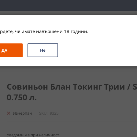
вка за цялата страна при поръчки на алкохол над 
79,99 € / 156
рдете, че имате навършени 18 години.
ЗА ПОДАРЪК
ПРОМО
СПЕЦИАЛНИ ПРЕДЛОЖЕНИЯ
МАРКИ
ДА
Не
Токинг Трии / Sauvignon Blanc Talking Tree
Совиньон Блан Токинг Трии / Sa
0.750 л.
Изчерпан
SKU
9325
Уведоми ме при наличност