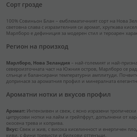
Сорт грозде
100% Совиньон Блан – емблематичният сорт на Нова Зел
световна слава с изразителния си аромат, хрупкава кисе
Марлборо е дефиниция за модерен стил и тероарен харак
Регион на произход
Марлборо, Нова Зеландия
– най-големият и най-призна
североизточната част на Южния остров, Марлборо се рад
слънце и балансирани температурни амплитуди. Почвите
допринася за ароматния профил и минералната елегантн
Ароматни нотки и вкусов профил
Аромат:
Интензивен и свеж, с ясно изразени тропически 
цитрусови нотки на лайм и грейпфрут, допълнени от хар
окосена трева и коприва.
Вкус:
Свеж и жив, с висока киселинност и енергичен пло
киви, с фини тревисти и билкови оттенъци.