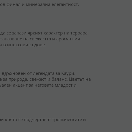
сов финал и минерална елегантност.
 да се запази яркият характер на тероара.
запазване на свежестта и ароматния
и в иноксови съдове.
, вдъхновен от легендата за Каури.
за природа, свежест и баланс. Цветът на
уален акцент за неговата младост и
при която се подчертават тропическите и