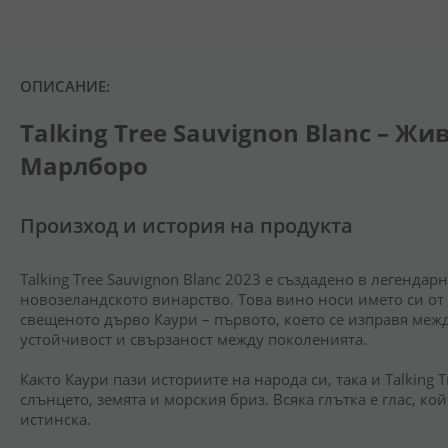
ОПИСАНИЕ:
Talking Tree Sauvignon Blanc – Жи
Марлборо
Произход и история на продукта
Talking Tree Sauvignon Blanc 2023 е създадено в легенд
новозеландското винарство. Това вино носи името си от
свещеното дърво Каури – първото, което се изправя межд
устойчивост и свързаност между поколенията.
Както Каури пази историите на народа си, така и Talking 
слънцето, земята и морския бриз. Всяка глътка е глас, ко
истинска.