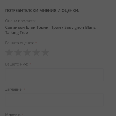
ПОТРЕБИТЕЛСКИ МНЕНИЯ И ОЦЕНКИ:
Оцени продукта:
Совиньон Блан Токинг Трии / Sauvignon Blanc
Talking Tree
Вашата оценка
1
2
3
4
5
star
stars
stars
stars
stars
Вашето име
Заглавиe
Мнение