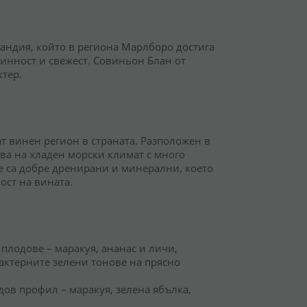
андия, който в региона Марлборо достига
линност и свежест. Совиньон Блан от
тер.
т винен регион в страната. Разположен в
ва на хладен морски климат с много
 са добре дренирани и минерални, което
ост на вината.
плодове – маракуя, ананас и личи,
актерните зелени тонове на прясно
дов профил – маракуя, зелена ябълка,