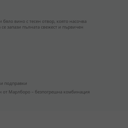
 бяло вино с тесен отвор, която насочва
а се запази пълната свежест и първичен
ни подправки
ан от Марлборо – безпогрешна комбинация