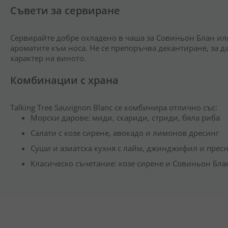
Съвети за сервиране
Сервирайте добре охладено в чаша за Совиньон Блан или
ароматите към носа. Не се препоръчва декантиране, за д
характер на виното.
Комбинации с храна
Talking Tree Sauvignon Blanc се комбинира отлично със:
Морски дарове: миди, скариди, стриди, бяла риба
Салати с козе сирене, авокадо и лимонов дресинг
Суши и азиатска кухня с лайм, джинджифил и прес
Класическо съчетание: козе сирене и Совиньон Бл