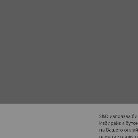
S&D използва би
Избирайки бутон
Начини на плащане:
на Вашето онлай
влияние върху н