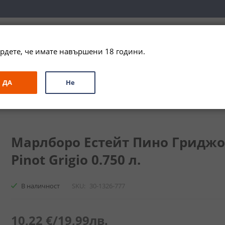
вка за цялата страна при поръчки на алкохол над 
79,99 € / 156
рдете, че имате навършени 18 години.
ЗА ПОДАРЪК
ПРОМО
СПЕЦИАЛНИ ПРЕДЛОЖЕНИЯ
МАРКИ
ДА
Не
т Пино Гриджо / Marlborought Estate Reserve Pinot Grigio
Марлборо Естейт Пино Гриджо /
Pinot Grigio 0.750 л.
В наличност
SKU
30-1326-777
10,22 €
/
19,99лв.