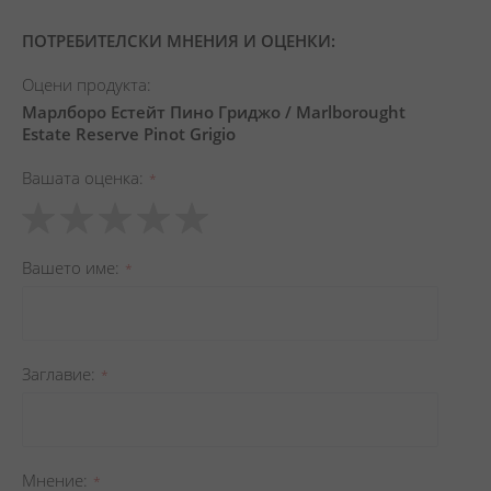
ПОТРЕБИТЕЛСКИ МНЕНИЯ И ОЦЕНКИ:
Оцени продукта:
Марлборо Естейт Пино Гриджо / Marlborought
Estate Reserve Pinot Grigio
Вашата оценка
1
2
3
4
5
star
stars
stars
stars
stars
Вашето име
Заглавиe
Мнение