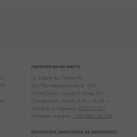
ПОСЕТЕТЕ НИ НА МЯСТО
а 
гр. София, жк. Левски В,
99 
бул. “Ботевградско шосе” 247,
CTPark Sofia – сграда 3, склад 303
и 
Понеделник – петък: 8:30 – 16:30 ч.
Телефон за поръчки:
0700 17 377
Мобилен телефон:
+359 889 220 764
 
Изпратете запитване за наличност