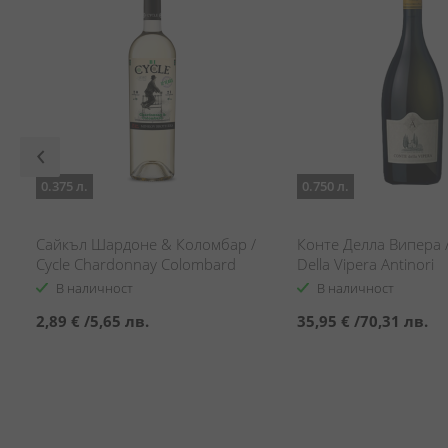
0.375 л.
0.750 л.
Сайкъл Шардоне & Коломбар /
Конте Делла Випера 
Cycle Chardonnay Colombard
Della Vipera Antinori
В наличност
В наличност
2,89 €
/
5,65 лв.
35,95 €
/
70,31 лв.