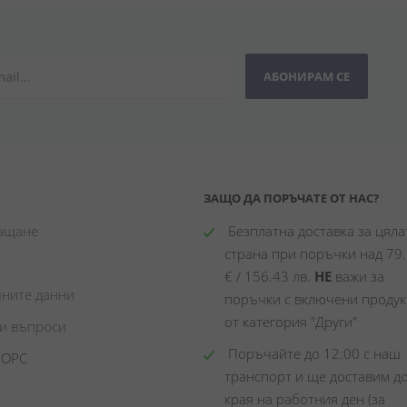
АБОНИРАМ СЕ
ЗАЩО ДА ПОРЪЧАТЕ ОТ НАС?
лащане
 Безплатна доставка за цялат
страна при поръчки над 79.
€ / 156.43 лв. 
НЕ
 важи за 
чните данни
поръчки с включени продукт
от категория "Други"
ни въпроси
 Поръчайте до 12:00 с наш 
 ОРС
транспорт и ще доставим до
края на работния ден (за 