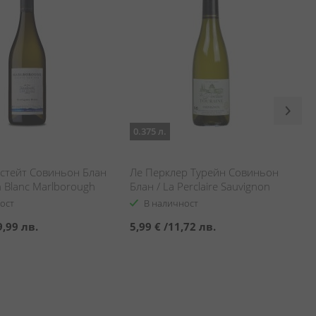
0.375 л.
стейт Совиньон Блан
Ле Перклер Турейн Совиньон
n Blanc Marlborough
Блан / La Perclaire Sauvignon
rve
Touraine
ост
В наличност
9,99 лв.
5,99 €
/
11,72 лв.