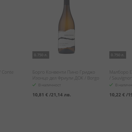
0.750 л.
0.750 л.
/ Conte
Борго Конвенти Пино Гриджо
Малборо Е
Изонцо дел Фриули ДОК / Borgo
/ Sauvigno
Conventi Isonzo del Friuli Pinot
Estate Rese
В наличност
В наличн
Grigio DOC
10,81 €
/
21,14 лв.
10,22 €
/
1