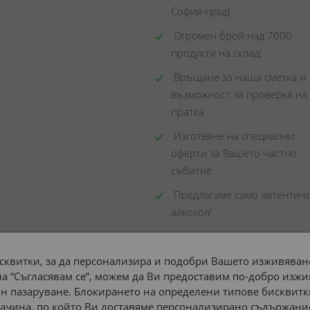
София-град)
 Огромен брой над 7000 
продукти на склад! 
 Връщане за наша сметка и 
възможност за проверка на 
пратка
 Изготвяне на специални 
оферти за Вашето частно 
събитие
 Предлагаме само автентиче
алкохол!
сквитки, за да персонализира и подобри Вашето изживяване
а “Съгласявам се”, можем да Ви предоставим по-добро изжи
Доставка до адрес с:
н пазаруване. Блокирането на определени типове бисквитк
ачина, по който Ви доставяме персонализирано съдържание