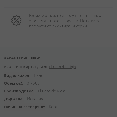
Вземете от място и получете отстъпка, 
уточнена от оператора ни. Не важи за 
продукти от лимитирани серии.
ХАРАКТЕРИСТИКИ:
Виж всички артикули от
El Coto de Rioja
Вид алкохол
Вино
Обем (л.)
0.750 л.
Производител
El Coto de Rioja
Държава
Испания
Начин на затваряне
Корк