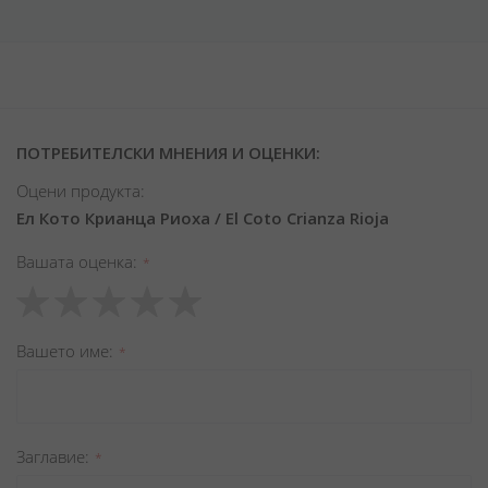
ПОТРЕБИТЕЛСКИ МНЕНИЯ И ОЦЕНКИ:
Оцени продукта:
Ел Кото Крианца Риоха / El Coto Crianza Rioja
Вашата оценка
1
2
3
4
5
star
stars
stars
stars
stars
Вашето име
Заглавиe