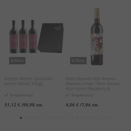
0.750 л.
0.750 л.
Кортен Мерло Трилогия /
Вино Верано Азур Фюжън
Ч
Korten Merlot Trilogy
Малина и Нар / Wine Verano
Р
Azur Fusion Raspberry &
Te
Pomegranate
В наличност
В наличност
51,12 €
/
99,98 лв.
4,06 €
/
7,94 лв.
1