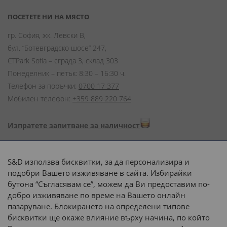
ПОСЕТЕТЕ НИ НА МЯСТО
гр. София, жк. Левски В,
бул. “Ботевградско шосе” 247,
CTPark Sofia – сграда 3, склад 303
Понеделник – петък: 8:30 – 16:30 ч.
Телефон за поръчки:
0700 17 377
Мобилен телефон:
+359 889 220 764
Изпратете запитване за наличност
Начини на плащане:
S&D използва бисквитки, за да персонализира и
подобри Вашето изживяване в сайта. Избирайки
бутона “Съгласявам се”, можем да Ви предоставим по-
добро изживяване по време на Вашето онлайн
пазаруване. Блокирането на определени типове
Доставка до адрес с:
бисквитки ще окаже влияние върху начина, по който