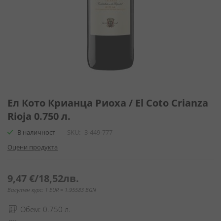
Преминете
към
Ел Кото Крианца Риоха / El Coto Crianza
началото
Rioja 0.750 л.
на
галерия
В наличност
SKU
3-449-777
със
Оцени продукта
снимки
9,47 €
/
18,52лв.
Валутен курс: 1 EUR = 1.95583 BGN
Обем: 0.750 л.