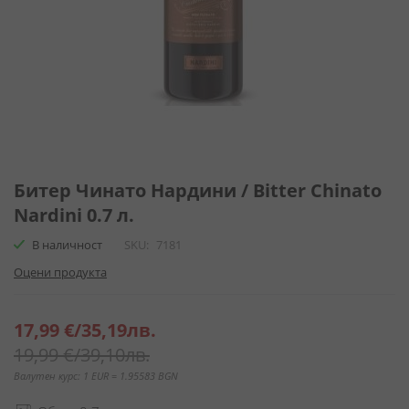
Преминете
към
Битер Чинато Нардини / Bitter Chinato
началото
Nardini 0.7 л.
на
галерия
В наличност
SKU
7181
със
Оцени продукта
снимки
Специална
17,99 €
/
35,19лв.
цена
19,99 €
/
39,10лв.
Валутен курс: 1 EUR = 1.95583 BGN