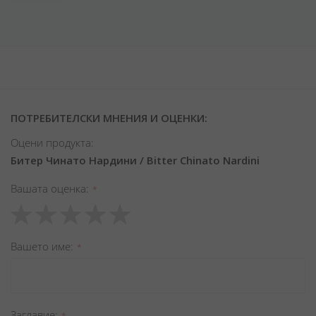
ПОТРЕБИТЕЛСКИ МНЕНИЯ И ОЦЕНКИ:
Оцени продукта:
Битер Чинато Нардини / Bitter Chinato Nardini
Вашата оценка
1
2
3
4
5
star
stars
stars
stars
stars
Вашето име
Заглавиe