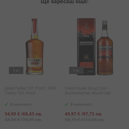
Ще харесаш още:
1 л.
1 л.
Дива Пуйка 101 Proof / Wild
Охинтошан Блъд Оук /
С
h
Turkey 101 Proof
Auchentoshan Blood Oak
St
В наличност
В наличност
Специална
Специална
С
34,99 €
/
68,43 лв.
49,97 €
/
97,73 лв.
1
цена
цена
ц
38,34 €
/
74,99 лв.
58,79 €
/
114,98 лв.
2