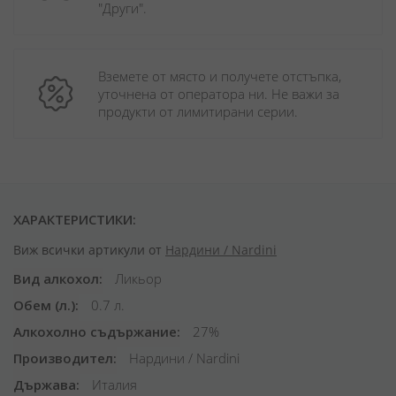
"Други". 
Вземете от място и получете отстъпка, 
уточнена от оператора ни. Не важи за 
продукти от лимитирани серии.
ХАРАКТЕРИСТИКИ:
Виж всички артикули от
Нардини / Nardini
Вид алкохол
Ликьор
Обем (л.)
0.7 л.
Алкохолно съдържание
27%
Производител
Нардини / Nardini
Държава
Италия