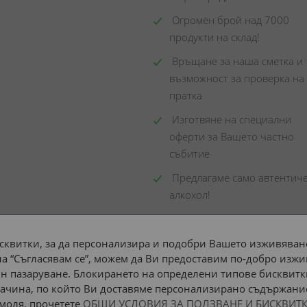
 Огромен брой над 7000 
продукти на склад! 
 Връщане за наша сметка и 
възможност за проверка на 
пратка
 Изготвяне на специални 
оферти за Вашето частно 
събитие
 Предлагаме само автентиче
алкохол!
сквитки, за да персонализира и подобри Вашето изживяване
а “Съгласявам се”, можем да Ви предоставим по-добро изжи
Доставка до адрес с:
н пазаруване. Блокирането на определени типове бисквитк
ачина, по който Ви доставяме персонализирано съдържание
 моля, прочетете
ОБЩИ УСЛОВИЯ ЗА ПОЛЗВАНЕ И БИСКВИТК