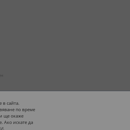
н 
 в сайта.
вяване по време
 или 
наш транспорт
и ще окаже
. Ако искате да
Последвайте ни:
И.