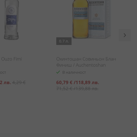
0.7 л.
 Ouzo Fimi
Охинтошан Совиньон Блан
Финиш / Auchentoshan
Sauvignon Blanc Finish
ост
В наличност
Специална
2 лв.
4,29 €
60,79 €
/
118,89 лв.
цена
71,52 €
/
139,88 лв.