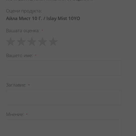
Оцени продукта:
Айла Мист 10 Г. / Islay Mist 10YO
Вашата оценка
1
2
3
4
5
star
stars
stars
stars
stars
Вашето име
Заглавиe
Мнение