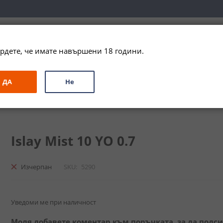
вка за цялата страна при поръчки на алкохол над 
79,99 € / 156
рдете, че имате навършени 18 години.
ЗА ПОДАРЪК
ПРОМО
СПЕЦИАЛНИ ПРЕДЛОЖЕНИЯ
МАРКИ
ДА
Не
и
Бленд
Айла Мист 10 Г. / Islay Mist 10YO
Islay Mist 10 YO 0.7
Изчерпан
SKU
5290
Уведоми ме при наличност
Моля добавете коментар към поръчката, за да подс