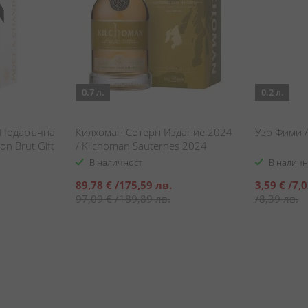
0.7 л.
0.2 л.
 Подаръчна
Килхоман Сотерн Издание 2024
Узо Фими /
n Brut Gift
/ Kilchoman Sauternes 2024
Edition
В наличност
В наличн
Специална
Специална
89,78 €
/
175,59 лв.
3,59 €
/
7,0
цена
цена
97,09 €
/
189,89 лв.
/
8,39 лв.