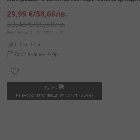
Специална
29,99 €
/
58,66лв.
цена
33,48 €
/
65,48лв.
Валутен курс: 1 EUR = 1.95583 BGN
Обем: 0.7 л.
Брой в кашон: 6 бр.
Купи с
на вноски започващи от 1.07 лв. (0.54 €)