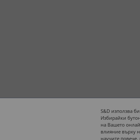
S&D използва би
Избирайки бутон
Начини на плащане:
на Вашето онлай
влияние върху н
научите повече,