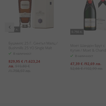
0.7 л.
0.750 л.
Бушмилс 25 Г. Сингъл Малц /
Моет Шандон Брут с
Bushmills 25 YO Single Malt
Кутия / Moet & Chando
В наличност
Box
В наличност
Специална
829,95 €
/
1.623,24
Специална
47,39 €
/
92,69 лв.
цена
лв.
919,80 €
цена
52,66 €
/
102,99 лв.
/
1.798,97 лв.