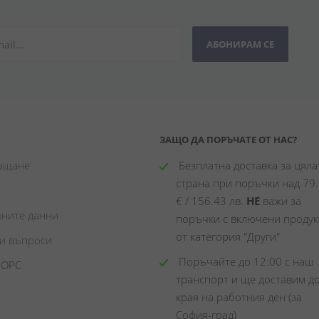
АБОНИРАМ СЕ
ЗАЩО ДА ПОРЪЧАТЕ ОТ НАС?
лащане
 Безплатна доставка за цялат
страна при поръчки над 79.
€ / 156.43 лв. 
НЕ
 важи за 
чните данни
поръчки с включени продукт
от категория "Други"
ни въпроси
 Поръчайте до 12:00 с наш 
 ОРС
транспорт и ще доставим до
края на работния ден (за 
София-град)