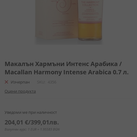
Преминете
към
Макалън Хармъни Интенс Арабика /
началото
Macallan Harmony Intense Arabica 0.7 л.
на
галерия
Изчерпан
SKU
4356
със
Оцени продукта
снимки
Уведоми ме при наличност
204,01 €
/
399,01лв.
Валутен курс: 1 EUR = 1.95583 BGN