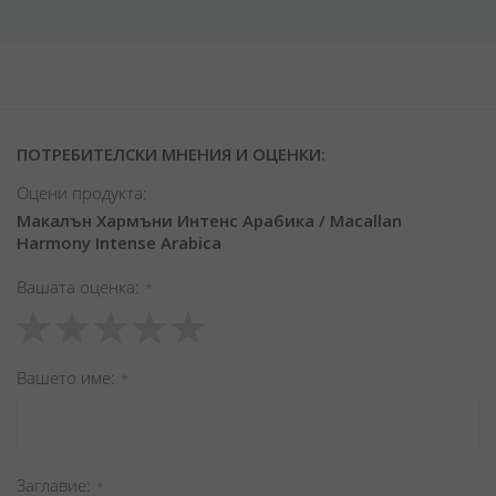
ПОТРЕБИТЕЛСКИ МНЕНИЯ И ОЦЕНКИ:
Оцени продукта:
Макалън Хармъни Интенс Арабика / Macallan
Harmony Intense Arabica
Вашата оценка
1
2
3
4
5
star
stars
stars
stars
stars
Вашето име
Заглавиe