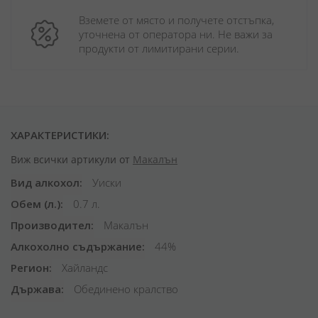
Вземете от място и получете отстъпка, 
уточнена от оператора ни. Не важи за 
продукти от лимитирани серии.
ХАРАКТЕРИСТИКИ:
Виж всички артикули от
Макалън
Вид алкохол
Уиски
Обем (л.)
0.7 л.
Производител
Макалън
Алкохолно съдържание
44%
Регион
Хайландс
Държава
Обединено кралство