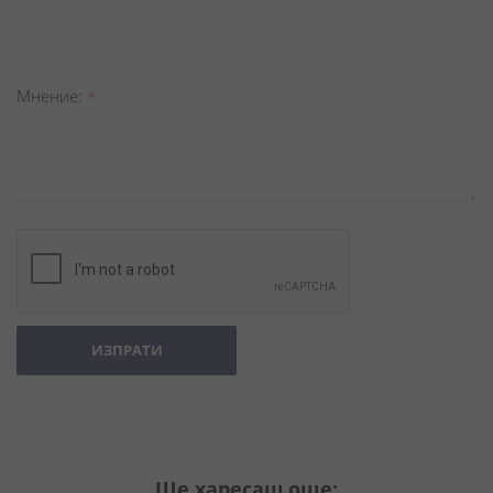
Мнение
ИЗПРАТИ
Ще харесаш още: