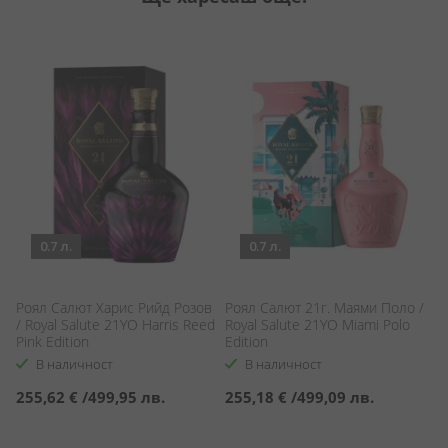
0.7 л.
0.7 л.
Роял Салют Харис Рийд Розов
Роял Салют 21г. Маями Поло /
Ч
/ Royal Salute 21YO Harris Reed
Royal Salute 21YO Miami Polo
Оа
Pink Edition
Edition
J
В наличност
В наличност
255,62 €
/
499,95 лв.
255,18 €
/
499,09 лв.
1