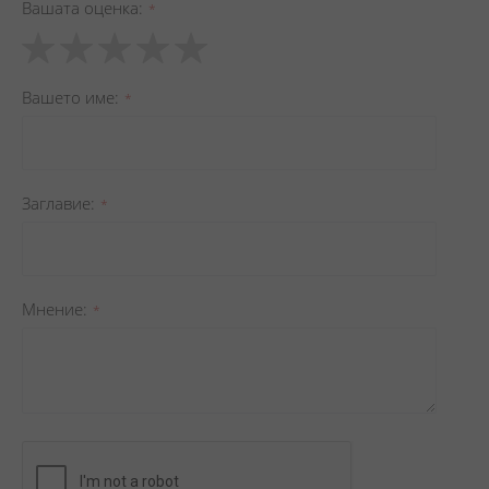
Вашата оценка
1
2
3
4
5
star
stars
stars
stars
stars
Вашето име
Заглавиe
Мнение