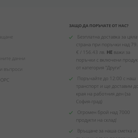
ЗАЩО ДА ПОРЪЧАТЕ ОТ НАС?
лащане
 Безплатна доставка за цялат
страна при поръчки над 79.
€ / 156.43 лв. 
НЕ
 важи за 
чните данни
поръчки с включени продукт
от категория "Други"
ни въпроси
 Поръчайте до 12:00 с наш 
 ОРС
транспорт и ще доставим до
края на работния ден (за 
София-град)
 Огромен брой над 7000 
продукти на склад! 
 Връщане за наша сметка и 