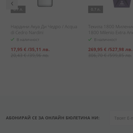
0.7 л.
0.7 л.
Нардини Акуа Ди Чедро / Acqua
Текила 1800 Миленио 
di Cedro Nardini
1800 Milenio Extra An
В наличност
В наличност
Специална
Специална
17,95 €
/
35,11 лв.
269,95 €
/
527,98 лв.
цена
цена
20,43 €
/
39,96 лв.
306,70 €
/
599,85 лв.
АБОНИРАЙ СЕ ЗА ОНЛАЙН БЮЛЕТИНА НИ: