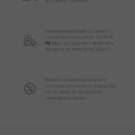
до 3 дни в страната.
Безплатна доставка за цялата 
страна при поръчки от 79.99+€ 
НЕ
 важи за поръчки с включени 
продукти от категория "Други". 
Вземете от място и получете 
отстъпка, уточнена от оператора 
ни. Не важи за продукти от 
лимитирани серии.