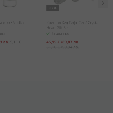
0.7 л.
маков / Vodka
Кристал Хед Гифт Сет / Crystal
Head Gift Set
ост
В наличност
Специална
9 лв.
5,11 €
45,95 €
/
89,87 лв.
цена
51,10 €
/
99,94 лв.