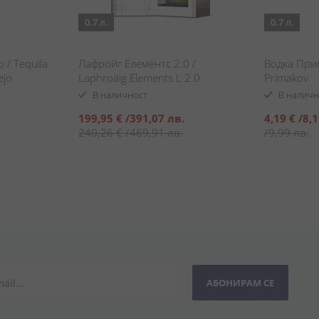
0.7 л.
0.7 л.
/ Tequila
Лафройг Елементс 2.0 /
Водка При
ejo
Laphroaig Elements L 2.0
Primakov
В наличност
В наличн
Специална
Специална
199,95 €
/
391,07 лв.
4,19 €
/
8,1
цена
цена
240,26 €
/
469,91 лв.
/
9,99 лв.
АБОНИРАМ СЕ