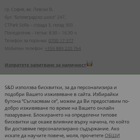
гр. София, жк. Левски В,
бул. “Ботевградско шосе” 247,
CTPark Sofia – сграда 3, склад 303
Понеделник – петък: 8:30 – 16:30 ч.
Телефон за поръчки:
0700 17 377
Мобилен телефон:
+359 889 220 764
Изпратете запитване за наличност
Начини на плащане:
S&D използва бисквитки, за да персонализира и
подобри Вашето изживяване в сайта. Избирайки
бутона “Съгласявам се”, можем да Ви предоставим по-
добро изживяване по време на Вашето онлайн
пазаруване. Блокирането на определени типове
Доставка до адрес с:
бисквитки ще окаже влияние върху начина, по който
Ви доставяме персонализирано съдържание. Ако
 или 
наш транспорт
искате да научите повече, моля, прочетете
ОБЩИ