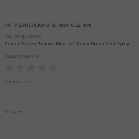
ПОТРЕБИТЕЛСКИ МНЕНИЯ И ОЦЕНКИ:
Оцени продукта:
Сироп Монин Зелена Мента / Monin Green Mint Syrup
Вашата оценка
1
2
3
4
5
star
stars
stars
stars
stars
Вашето име
Заглавиe