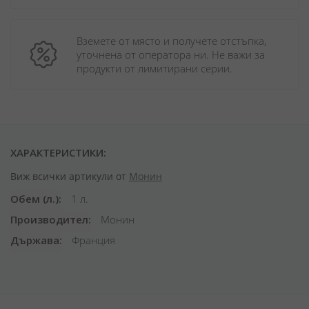
Вземете от място и получете отстъпка, 
уточнена от оператора ни. Не важи за 
продукти от лимитирани серии.
ХАРАКТЕРИСТИКИ:
Виж всички артикули от
Монин
Обем (л.)
1 л.
Производител
Монин
Държава
Франция