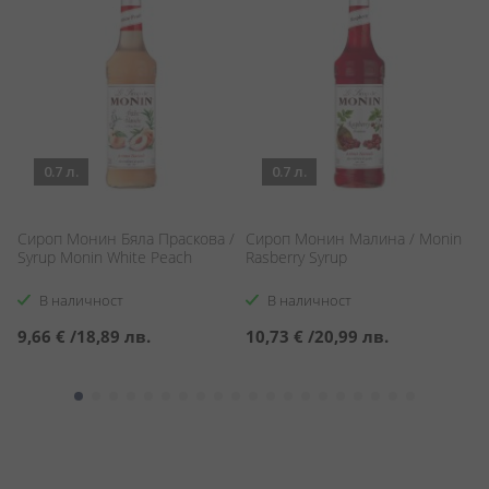
0.7 л.
0.7 л.
/
Сироп Монин Бяла Праскова /
Сироп Монин Малина / Monin
И
Syrup Monin White Peach
Rasberry Syrup
Ци
C
В наличност
В наличност
9,66 €
/
18,89 лв.
10,73 €
/
20,99 лв.
3