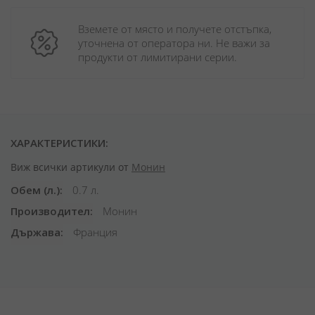
Вземете от място и получете отстъпка, 
уточнена от оператора ни. Не важи за 
продукти от лимитирани серии.
ХАРАКТЕРИСТИКИ:
Виж всички артикули от
Монин
Обем (л.)
0.7 л.
Производител
Монин
Държава
Франция