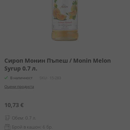
Преминете
към
Сироп Монин Пъпеш / Monin Melon
началото
Syrup 0.7 л.
на
галерия
В наличност
SKU
15-283
със
Оцени продукта
снимки
10,73 €
Обем: 0.7 л.
Брой в кашон: 6 бр.