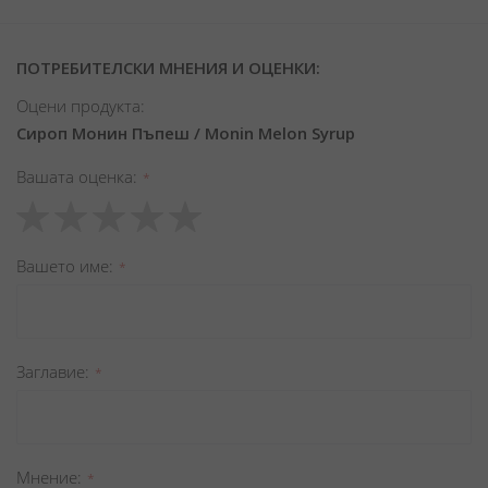
ПОТРЕБИТЕЛСКИ МНЕНИЯ И ОЦЕНКИ:
Оцени продукта:
Сироп Монин Пъпеш / Monin Melon Syrup
Вашата оценка
1
2
3
4
5
star
stars
stars
stars
stars
Вашето име
Заглавиe
Мнение