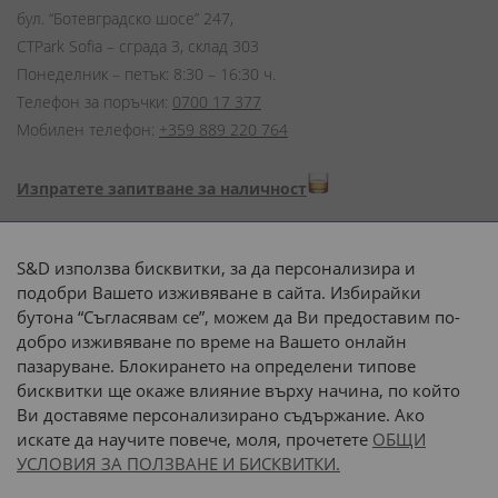
бул. “Ботевградско шосе” 247,
CTPark Sofia – сграда 3, склад 303
Понеделник – петък: 8:30 – 16:30 ч.
Телефон за поръчки:
0700 17 377
Мобилен телефон:
+359 889 220 764
Изпратете запитване за наличност
Начини на плащане:
S&D използва бисквитки, за да персонализира и
подобри Вашето изживяване в сайта. Избирайки
бутона “Съгласявам се”, можем да Ви предоставим по-
добро изживяване по време на Вашето онлайн
пазаруване. Блокирането на определени типове
Доставка до адрес с:
бисквитки ще окаже влияние върху начина, по който
Ви доставяме персонализирано съдържание. Ако
 или 
наш транспорт
искате да научите повече, моля, прочетете
ОБЩИ
УСЛОВИЯ ЗА ПОЛЗВАНЕ И БИСКВИТКИ.
Последвайте ни: