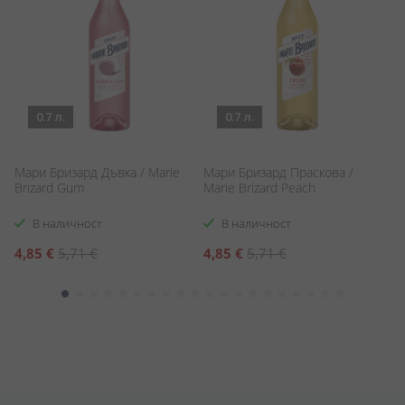
0.7 л.
0.7 л.
Мари Бризард Дъвка / Marie
Мари Бризард Праскова /
И
Brizard Gum
Marie Brizard Peach
Ци
G
В наличност
В наличност
Специална
Специална
4,85 €
5,71 €
4,85 €
5,71 €
4
цена
цена