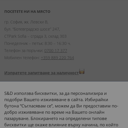
ПОСЕТЕТЕ НИ НА МЯСТО
гр. София, жк. Левски В,
бул. “Ботевградско шосе” 247,
CTPark Sofia – сграда 3, склад 303
Понеделник – петък: 8:30 – 16:30 ч.
Телефон за поръчки:
0700 17 377
Мобилен телефон:
+359 889 220 764
Изпратете запитване за наличност
Начини на плащане:
S&D използва бисквитки, за да персонализира и
подобри Вашето изживяване в сайта. Избирайки
бутона “Съгласявам се”, можем да Ви предоставим по-
добро изживяване по време на Вашето онлайн
пазаруване. Блокирането на определени типове
Доставка до адрес с:
бисквитки ще окаже влияние върху начина, по който