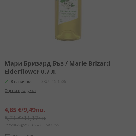
Преминете
към
Мари Бризард Бъз / Marie Brizard
началото
Elderflower 0.7 л.
на
галерия
В наличност
SKU
15-1506
със
Оцени продукта
снимки
Специална
4,85 €
/
9,49лв.
цена
5,71 €
/
11,17лв.
Валутен курс: 1 EUR = 1.95583 BGN