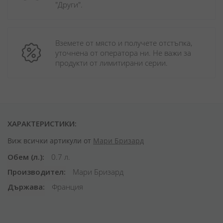
"Други". 
Вземете от място и получете отстъпка, 
уточнена от оператора ни. Не важи за 
продукти от лимитирани серии.
ХАРАКТЕРИСТИКИ:
Виж всички артикули от
Мари Бризард
Обем (л.)
0.7 л.
Производител
Мари Бризард
Държава
Франция