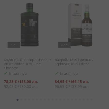
1 л.
0.7 л.
Брухлади 10 Г. Порт Шарлот /
Лафройг 1815 Едишън /
В
Bruichladdich 10YO Port
Laphroaig 1815 Edition
Ч
Charlotte
Hi
В наличност
В наличност
Специална
Специална
С
78,23 €
/
153,00 лв.
84,95 €
/
166,15 лв.
4
цена
цена
ц
92,03 €
/
180,00 лв.
96,63 €
/
188,99 лв.
5