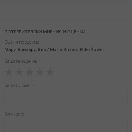
ПОТРЕБИТЕЛСКИ МНЕНИЯ И ОЦЕНКИ:
Оцени продукта:
Мари Бризард Бъз / Marie Brizard Elderflower
Вашата оценка
1
2
3
4
5
star
stars
stars
stars
stars
Вашето име
Заглавиe