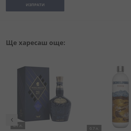
ИЗПРАТИ
Ще харесаш още:
0.7 л.
0.7 л.