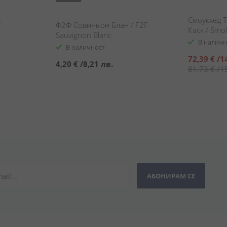
Смоукхед 
/
Ф2Ф Совиньон Блан / F2F
Каск / Smo
Sauvignon Blanc
Tequila Cas
В наличн
В наличност
Специална
72,39 €
/
1
4,20 €
/
8,21 лв.
цена
81,73 €
/
1
АБОНИРАМ СЕ