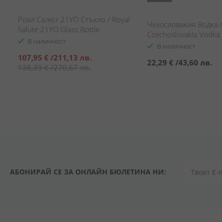
Роял Салют 21YO Стъкло / Royal
Чехословакия Водка 
Salute 21YO Glass Bottle
Czechoslovakia Vodka
В наличност
В наличност
Специална
107,95 €
/
211,13 лв.
22,29 €
/
43,60 лв.
цена
138,39 €
/
270,67 лв.
АБОНИРАЙ СЕ ЗА ОНЛАЙН БЮЛЕТИНА НИ: