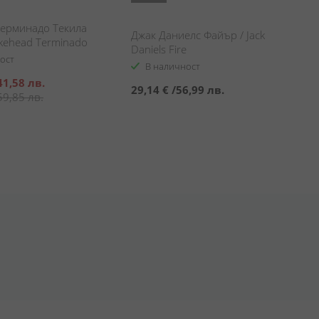
Терминадо Текила
Джак Даниелс Файър / Jack
kehead Terminado
Daniels Fire
k
ост
В наличност
41,58 лв.
29,14 €
/
56,99 лв.
59,85 лв.