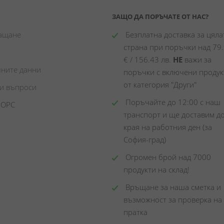
ЗАЩО ДА ПОРЪЧАТЕ ОТ НАС?
лащане
 Безплатна доставка за цялат
страна при поръчки над 79.
€ / 156.43 лв. 
НЕ
 важи за 
чните данни
поръчки с включени продукт
от категория "Други"
ни въпроси
 Поръчайте до 12:00 с наш 
 ОРС
транспорт и ще доставим до
края на работния ден (за 
София-град)
 Огромен брой над 7000 
продукти на склад! 
 Връщане за наша сметка и 
възможност за проверка на 
пратка