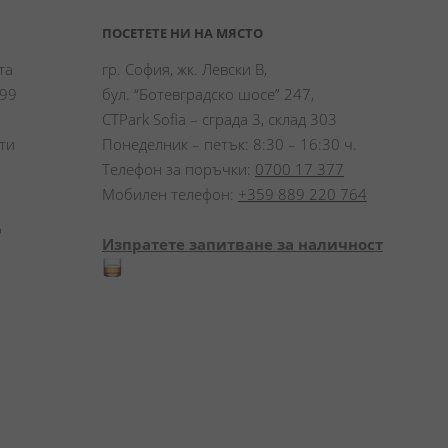
ПОСЕТЕТЕ НИ НА МЯСТО
а 
гр. София, жк. Левски В,
99 
бул. “Ботевградско шосе” 247,
CTPark Sofia – сграда 3, склад 303
и 
Понеделник – петък: 8:30 – 16:30 ч.
Телефон за поръчки:
0700 17 377
Мобилен телефон:
+359 889 220 764
 
Изпратете запитване за наличност