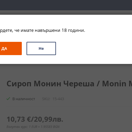
вка за цялата страна при поръчки на алкохол над 
79,99 € / 156
рдете, че имате навършени 18 години.
ЗА ПОДАРЪК
ПРОМО
СПЕЦИАЛНИ ПРЕДЛОЖЕНИЯ
МАРКИ
ДА
Не
rello Cherry Syrup
Сироп Монин Череша / Monin Mor
В наличност
SKU
15-443
10,73 €
/
20,99лв.
Валутен курс: 1 EUR = 1.95583 BGN