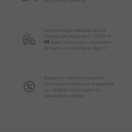
до 3 дни в страната.
Безплатна доставка за цялата 
страна при поръчки от 79.99+€ 
НЕ
 важи за поръчки с включени 
продукти от категория "Други". 
Вземете от място и получете 
отстъпка, уточнена от оператора 
ни. Не важи за продукти от 
лимитирани серии.