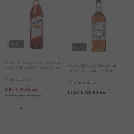
0.7 л.
1 л.
Мари Бризард Солен Карамел
Сироп Жифард Макадамия /
С
/ Marie Brizard Salted Caramel
Giffard Macadamia Syrup
Sa
В наличност
В наличност
Специална
4,85 €
/
9,49 лв.
13,21 €
/
25,84 лв.
1
цена
5,71 €
/
11,17 лв.