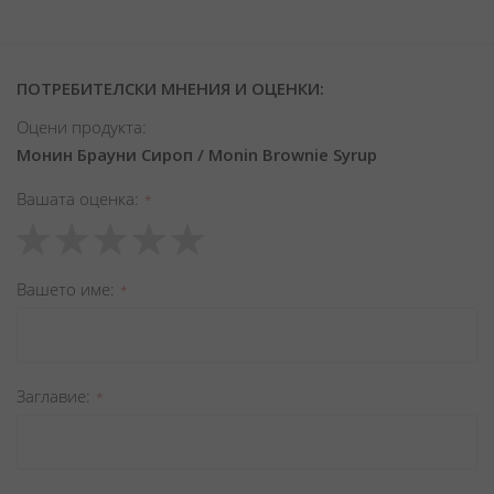
ПОТРЕБИТЕЛСКИ МНЕНИЯ И ОЦЕНКИ:
Оцени продукта:
Монин Брауни Сироп / Monin Brownie Syrup
Вашата оценка
1
2
3
4
5
star
stars
stars
stars
stars
Вашето име
Заглавиe