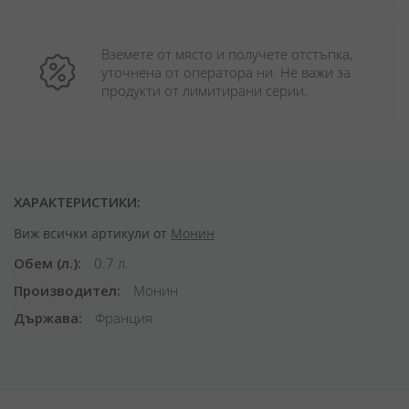
Вземете от място и получете отстъпка, 
уточнена от оператора ни. Не важи за 
продукти от лимитирани серии.
ХАРАКТЕРИСТИКИ:
Виж всички артикули от
Монин
Обем (л.)
0.7 л.
Производител
Монин
Държава
Франция