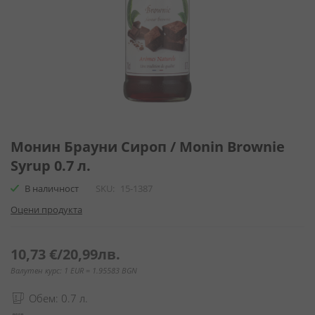
Преминете
към
Монин Брауни Сироп / Monin Brownie
началото
Syrup 0.7 л.
на
галерия
В наличност
SKU
15-1387
със
Оцени продукта
снимки
10,73 €
/
20,99лв.
Валутен курс: 1 EUR = 1.95583 BGN
Обем: 0.7 л.