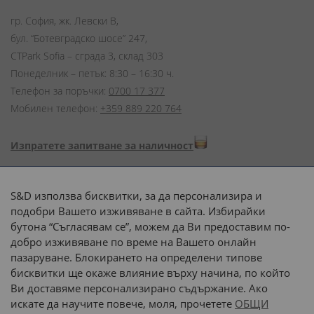
гр. София, жк. Левски В,
бул. “Ботевградско шосе” 247,
CTPark Sofia – сграда 3, склад 303
Понеделник – петък: 8:30 – 16:30 ч.
Телефон за поръчки:
0700 17 377
Мобилен телефон:
+359 889 220 764
Изпратете запитване за наличност
Начини на плащане:
S&D използва бисквитки, за да персонализира и
подобри Вашето изживяване в сайта. Избирайки
бутона “Съгласявам се”, можем да Ви предоставим по-
добро изживяване по време на Вашето онлайн
пазаруване. Блокирането на определени типове
Доставка до адрес с:
бисквитки ще окаже влияние върху начина, по който
Ви доставяме персонализирано съдържание. Ако
 или 
наш транспорт
искате да научите повече, моля, прочетете
ОБЩИ