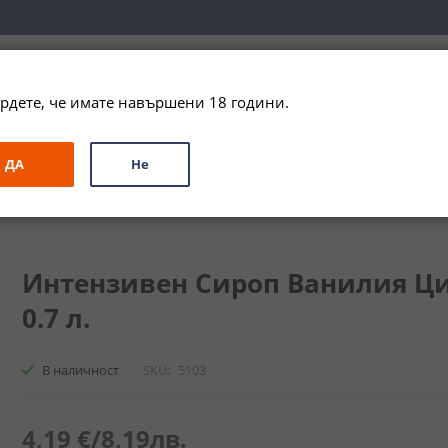
вка за цялата страна при поръчки на алкохол над 
79,99 € / 156
рдете, че имате навършени 18 години.
ЗА ПОДАРЪК
ПРОМО
СПЕЦИАЛНИ ПРЕДЛОЖЕНИЯ
МАРКИ
ДА
Не
/ Intense Syrup Vanilla Cima
Интензивен Сироп Ванилия Цима
0.7 л.
В наличност
SKU
5103
4,19 €
/
8,19лв.