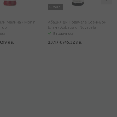
0.750 л.
ин Малина / Monin
Абация Ди Новачела Совиньон
yrup
Блан / Abbacia di Novacella
Sauvignon Blanc
ост
В наличност
0,99 лв.
23,17 €
/
45,32 лв.