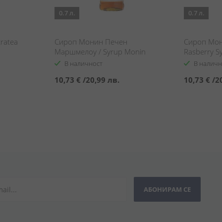
0.7 л.
0.7 л.
tratea
Сироп Монин Печен
Сироп Мон
Маршмелоу / Syrup Monin
Rasberry S
Toasted Marshmallow
В наличност
В наличн
10,73 €
/
20,99 лв.
10,73 €
/
2
АБОНИРАМ СЕ