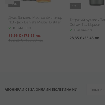
1 л.
0.7 л.
Джак Даниелс Мастър Дистилър
/
Татратий Аутлоо / Ta
N:3 / Jack Daniel's Master Distiller
Outlaw Tea Liqueur
N:3
В наличност
В наличност
Специална
89,95 €
/
175,93 лв.
28,35 €
/
55,45 лв.
цена
102,25 €
/
199,98 лв.
АБОНИРАЙ СЕ ЗА ОНЛАЙН БЮЛЕТИНА НИ: