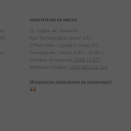
ПОСЕТЕТЕ НИ НА МЯСТО
а 
гр. София, жк. Левски В,
99 
бул. “Ботевградско шосе” 247,
CTPark Sofia – сграда 3, склад 303
и 
Понеделник – петък: 8:30 – 16:30 ч.
Телефон за поръчки:
0700 17 377
Мобилен телефон:
+359 889 220 764
 
Изпратете запитване за наличност