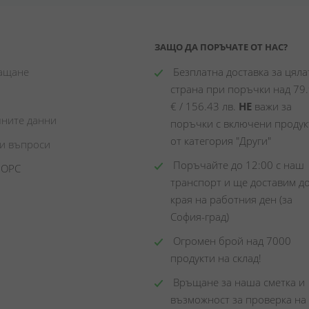
ЗАЩО ДА ПОРЪЧАТЕ ОТ НАС?
лащане
 Безплатна доставка за цялат
страна при поръчки над 79.
€ / 156.43 лв. 
НЕ
 важи за 
чните данни
поръчки с включени продукт
от категория "Други"
ни въпроси
 Поръчайте до 12:00 с наш 
 ОРС
транспорт и ще доставим до
края на работния ден (за 
София-град)
 Огромен брой над 7000 
продукти на склад! 
 Връщане за наша сметка и 
възможност за проверка на 