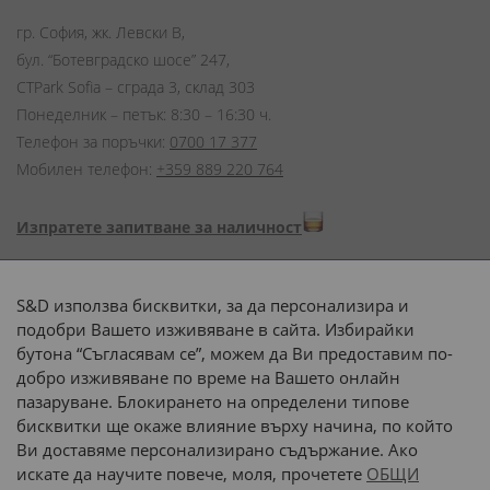
гр. София, жк. Левски В,
бул. “Ботевградско шосе” 247,
CTPark Sofia – сграда 3, склад 303
Понеделник – петък: 8:30 – 16:30 ч.
Телефон за поръчки:
0700 17 377
Мобилен телефон:
+359 889 220 764
Изпратете запитване за наличност
Начини на плащане:
S&D използва бисквитки, за да персонализира и
подобри Вашето изживяване в сайта. Избирайки
бутона “Съгласявам се”, можем да Ви предоставим по-
добро изживяване по време на Вашето онлайн
пазаруване. Блокирането на определени типове
Доставка до адрес с:
бисквитки ще окаже влияние върху начина, по който
Ви доставяме персонализирано съдържание. Ако
 или 
наш транспорт
искате да научите повече, моля, прочетете
ОБЩИ