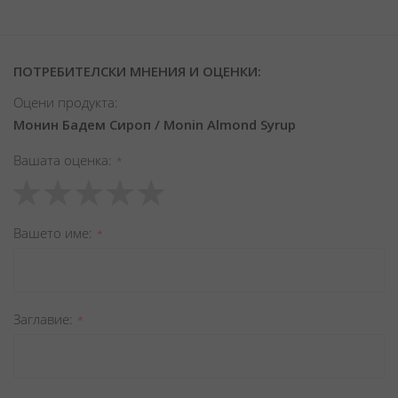
ПОТРЕБИТЕЛСКИ МНЕНИЯ И ОЦЕНКИ:
Оцени продукта:
Монин Бадем Сироп / Monin Almond Syrup
Вашата оценка
1
2
3
4
5
star
stars
stars
stars
stars
Вашето име
Заглавиe