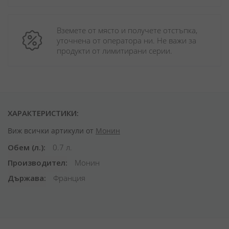
Вземете от място и получете отстъпка, 
уточнена от оператора ни. Не важи за 
продукти от лимитирани серии.
ХАРАКТЕРИСТИКИ:
Виж всички артикули от
Монин
Обем (л.)
0.7 л.
Производител
Монин
Държава
Франция