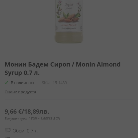
Преминете
към
Монин Бадем Сироп / Monin Almond
началото
Syrup 0.7 л.
на
галерия
В наличност
SKU
15-1439
със
Оцени продукта
снимки
9,66 €
/
18,89лв.
Валутен курс: 1 EUR = 1.95583 BGN
Обем: 0.7 л.