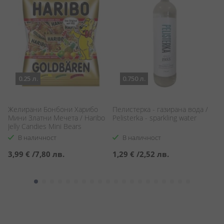
0.25 л.
0.750 л.
Желирани Бонбони Харибо
Пелистерка - газирана вода /
Ек
Мини Златни Мечета / Haribo
Pelisterka - sparkling water
Jelly Candies Mini Bears
В наличност
В наличност
3,99 €
/
7,80 лв.
1,29 €
/
2,52 лв.
6