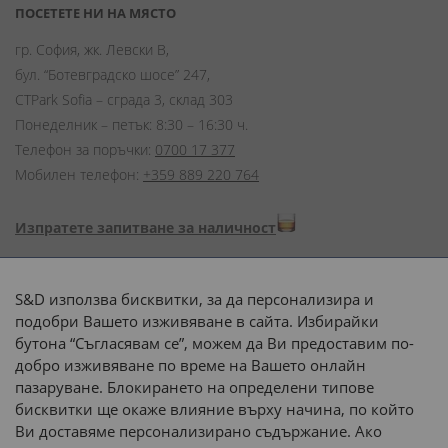
ПОСЕТЕТЕ НИ НА МЯСТО
гр. София, жк. Левски В,
бул. “Ботевградско шосе” 247,
CTPark Sofia – сграда 3, склад 303
Понеделник – петък: 8:30 – 16:30 ч.
Телефон за поръчки:
0700 17 377
Мобилен телефон:
+359 889 220 764
Изпратете запитване за наличност
Начини на плащане:
S&D използва бисквитки, за да персонализира и
подобри Вашето изживяване в сайта. Избирайки
бутона “Съгласявам се”, можем да Ви предоставим по-
добро изживяване по време на Вашето онлайн
пазаруване. Блокирането на определени типове
Доставка до адрес с:
бисквитки ще окаже влияние върху начина, по който
Ви доставяме персонализирано съдържание. Ако
 или 
наш транспорт