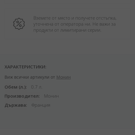
Вземете от място и получете отстъпка, 
уточнена от оператора ни. Не важи за 
продукти от лимитирани серии.
ХАРАКТЕРИСТИКИ:
Виж всички артикули от
Монин
Обем (л.)
0.7 л.
Производител
Монин
Държава
Франция