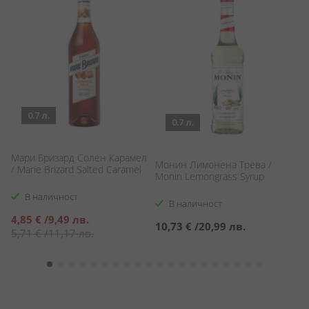
0.7 л.
0.7 л.
Мари Бризард Солен Карамел
Монин Лимонена Трева /
С
/ Marie Brizard Salted Caramel
Monin Lemongrass Syrup
Би
Bi
В наличност
В наличност
Специална
4,85 €
/
9,49 лв.
10,73 €
/
20,99 лв.
1
цена
5,71 €
/
11,17 лв.