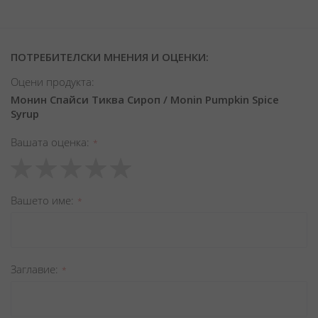
ПОТРЕБИТЕЛСКИ МНЕНИЯ И ОЦЕНКИ:
Оцени продукта:
Монин Спайси Тиква Сироп / Monin Pumpkin Spice
Syrup
Вашата оценка
1
2
3
4
5
star
stars
stars
stars
stars
Вашето име
Заглавиe