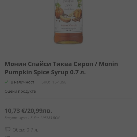
Преминете
към
Монин Спайси Тиква Сироп / Monin
началото
Pumpkin Spice Syrup 0.7 л.
на
галерия
В наличност
SKU
15-1398
със
Оцени продукта
снимки
10,73 €
/
20,99лв.
Валутен курс: 1 EUR = 1.95583 BGN
Обем: 0.7 л.