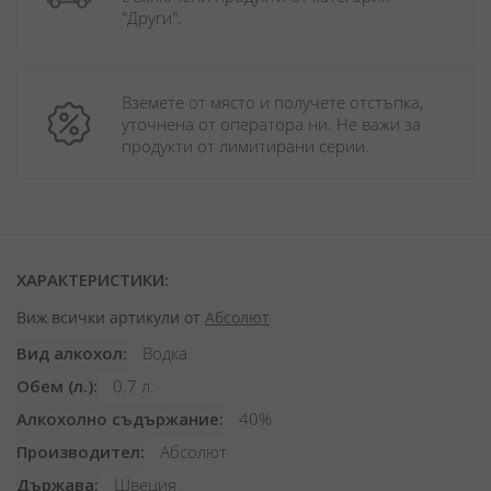
"Други". 
Вземете от място и получете отстъпка, 
уточнена от оператора ни. Не важи за 
продукти от лимитирани серии.
ХАРАКТЕРИСТИКИ:
Виж всички артикули от
Абсолют
Вид алкохол
Водка
Обем (л.)
0.7 л.
Алкохолно съдържание
40%
Производител
Абсолют
Държава
Швеция