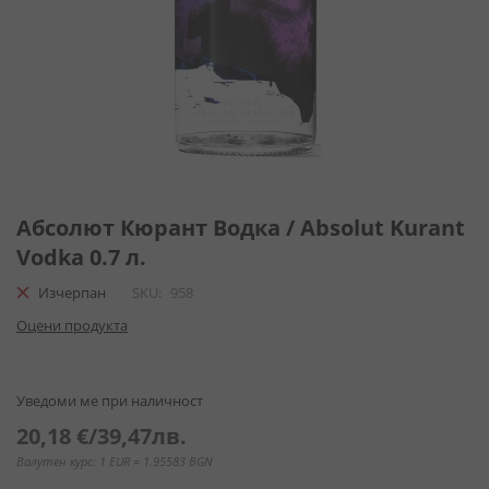
Преминете
към
Абсолют Кюрант Водка / Absolut Kurant
началото
Vodka 0.7 л.
на
галерия
Изчерпан
SKU
958
със
Оцени продукта
снимки
Уведоми ме при наличност
20,18 €
/
39,47лв.
Валутен курс: 1 EUR = 1.95583 BGN