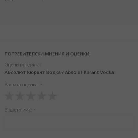
ПОТРЕБИТЕЛСКИ МНЕНИЯ И ОЦЕНКИ:
Оцени продукта:
Абсолют Кюрант Водка / Absolut Kurant Vodka
Вашата оценка
1
2
3
4
5
star
stars
stars
stars
stars
Вашето име