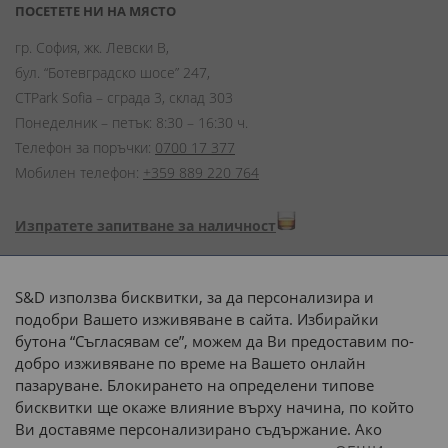
ПОСЕТЕТЕ НИ НА МЯСТО
гр. София, жк. Левски В,
бул. “Ботевградско шосе” 247,
CTPark Sofia – сграда 3, склад 303
Понеделник – петък: 8:30 – 16:30 ч.
Телефон за поръчки:
0700 17 377
Мобилен телефон:
+359 889 220 764
Изпратете запитване за наличност
Начини на плащане:
S&D използва бисквитки, за да персонализира и
подобри Вашето изживяване в сайта. Избирайки
бутона “Съгласявам се”, можем да Ви предоставим по-
добро изживяване по време на Вашето онлайн
пазаруване. Блокирането на определени типове
Доставка до адрес с:
бисквитки ще окаже влияние върху начина, по който
Ви доставяме персонализирано съдържание. Ако
 или 
наш транспорт