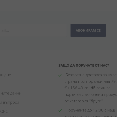
АБОНИРАМ СЕ
ЗАЩО ДА ПОРЪЧАТЕ ОТ НАС?
лащане
 Безплатна доставка за цялат
страна при поръчки над 79.
€ / 156.43 лв. 
НЕ
 важи за 
чните данни
поръчки с включени продукт
от категория "Други"
ни въпроси
 Поръчайте до 12:00 с наш 
 ОРС
транспорт и ще доставим до