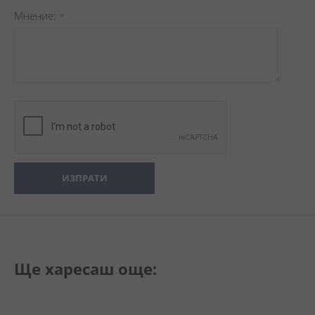
Мнение
ИЗПРАТИ
Ще харесаш още: