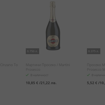
0.750 л.
0.375 л.
Cinzano То
Мартини Просеко / Martini
Просеко М
Prosecco
Prosecco M
В наличност
В наличн
10,85 €
/
21,22 лв.
5,52 €
/
10,