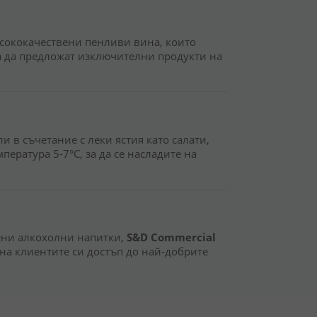
исококачествени пенливи вина, които
а да предложат изключителни продукти на
и в съчетание с леки ястия като салати,
ература 5-7°C, за да се насладите на
вени алкохолни напитки,
S&D Commercial
на клиентите си достъп до най-добрите