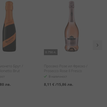
0.750 л.
ионето Брут /
Просеко Розе ил Фреско /
ionetto Brut
Prosecco Rose Il Fresco
ост
В наличност
80 лв.
8,11 €
/
15,86 лв.