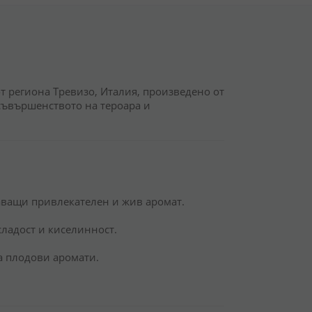
т региона Тревизо, Италия, произведено от
 съвършенството на тероара и
даващи привлекателен и жив аромат.
сладост и киселинност.
а плодови аромати.