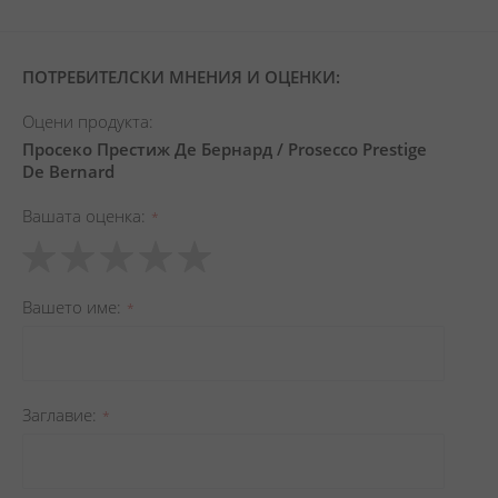
ПОТРЕБИТЕЛСКИ МНЕНИЯ И ОЦЕНКИ:
Оцени продукта:
Просеко Престиж Де Бернард / Prosecco Prestige
De Bernard
Вашата оценка
1
2
3
4
5
star
stars
stars
stars
stars
Вашето име
Заглавиe