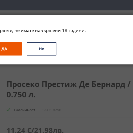
вка за цялата страна при поръчки на алкохол над 
79,99 € / 156
рдете, че имате навършени 18 години.
ЗА ПОДАРЪК
ПРОМО
СПЕЦИАЛНИ ПРЕДЛОЖЕНИЯ
МАРКИ
ДА
Не
Просеко Престиж Де Бернард / Prosecco Prestige De Bernard
Просеко Престиж Де Бернард / P
0.750 л.
В наличност
SKU
8298
11,24 €
/
21,98лв.