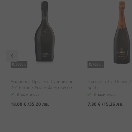
0.750 л.
0.750 л.
Андреола Просеко Супериоре
Чинцано То Шприц / 
26° Primo / Andreola Prosecco
Spritz
Superiore 26° Primo
В наличност
В наличност
18,00 €
/
35,20 лв.
7,80 €
/
15,26 лв.