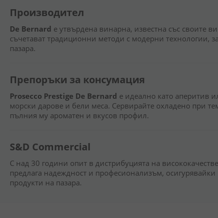
Производител
De Bernard
е утвърдена винарна, известна със своите в
съчетават традиционни методи с модерни технологии, з
пазара.
Препоръки за консумация
Prosecco Prestige De Bernard
е идеално като аперитив ил
морски дарове и бели меса. Сервирайте охладено при темп
пълния му ароматен и вкусов профил.
S&D Commercial
С над 30 години опит в дистрибуцията на висококачест
предлага надеждност и професионализъм, осигурявайки 
продукти на пазара.