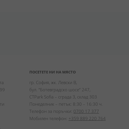
ПОСЕТЕТЕ НИ НА МЯСТО
а 
гр. София, жк. Левски В,
99 
бул. “Ботевградско шосе” 247,
CTPark Sofia – сграда 3, склад 303
и 
Понеделник – петък: 8:30 – 16:30 ч.
Телефон за поръчки:
0700 17 377
Мобилен телефон:
+359 889 220 764
 