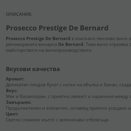
ОПИСАНИЕ:
Prosecco Prestige De Bernard
Prosecco Prestige De Bernard
е изискано пенливо вино о
реномираната винарна
De Bernard
. Това вино отразява
майсторството на винопроизводството.
Вкусови качества
Аромат:
Деликатен плодов букет с нотки на ябълка и банан, съз
Вкус:
Мек и балансиран, с приятна свежест и хармония между 
Завършек:
Продължителен и елегантен, оставящ приятно усещане з
Цвят:
Светло сламено жълто с зеленикави отблясъци.