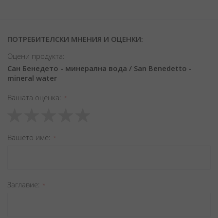
ПОТРЕБИТЕЛСКИ МНЕНИЯ И ОЦЕНКИ:
Оцени продукта:
Сан Бенедето - минерална вода / San Benedetto -
mineral water
Вашата оценка
1
2
3
4
5
star
stars
stars
stars
stars
Вашето име
Заглавиe