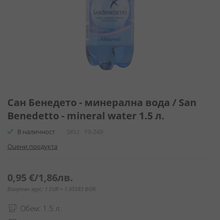
Преминете
към
Сан Бенедето - минерална вода / San
началото
Benedetto - mineral water 1.5 л.
на
галерия
В наличност
SKU
19-249
със
Оцени продукта
снимки
0,95 €
/
1,86лв.
Валутен курс: 1 EUR = 1.95583 BGN
Обем: 1.5 л.