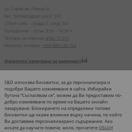
гр. София, жк. Левски В,
бул. “Ботевградско шосе” 247,
CTPark Sofia – сграда 3, склад 303
Понеделник – петък: 8:30 – 16:30 ч.
Телефон за поръчки:
0700 17 377
Мобилен телефон:
+359 889 220 764
Изпратете запитване за наличност
Начини на плащане:
S&D използва бисквитки, за да персонализира и
подобри Вашето изживяване в сайта. Избирайки
бутона “Съгласявам се”, можем да Ви предоставим по-
добро изживяване по време на Вашето онлайн
пазаруване. Блокирането на определени типове
Доставка до адрес с:
бисквитки ще окаже влияние върху начина, по който
Ви доставяме персонализирано съдържание. Ако
 или 
наш транспорт
искате да научите повече, моля, прочетете
ОБЩИ