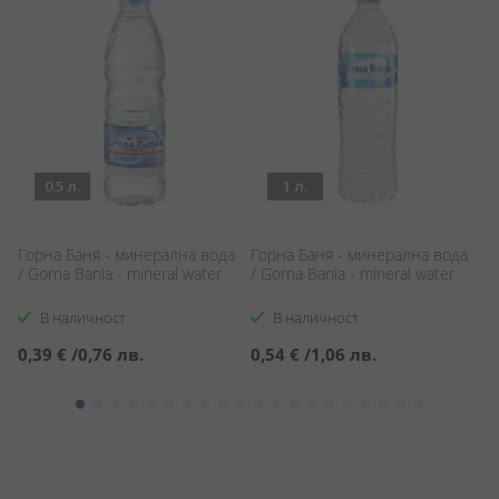
0.5 л.
1 л.
Горна Баня - минерална вода
Горна Баня - минерална вода
Е
/ Gorna Bania - mineral water
/ Gorna Bania - mineral water
Ev
В наличност
В наличност
0,39 €
/
0,76 лв.
0,54 €
/
1,06 лв.
1