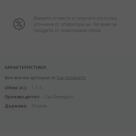
Вземете от място и получете отстъпка, 
уточнена от оператора ни. Не важи за 
продукти от лимитирани серии.
ХАРАКТЕРИСТИКИ:
Виж всички артикули от
Сан Бенедето
Обем (л.)
1.5 л.
Производител
Сан Бенедето
Държава
Италия