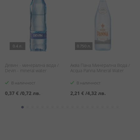
0.4 л.
0.750 л.
Девин - минерална вода /
Аква Пана Минерална Вода /
С
Devin - mineral water
Acqua Panna Mineral Water
Su
В наличност
В наличност
0,37 €
/
0,72 лв.
2,21 €
/
4,32 лв.
1