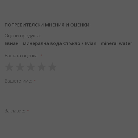
ПОТРЕБИТЕЛСКИ МНЕНИЯ И ОЦЕНКИ:
Оцени продукта:
Евиан - минерална вода Стъкло / Evian - mineral water
Вашата оценка
1
2
3
4
5
star
stars
stars
stars
stars
Вашето име
Заглавиe