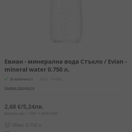
Преминете
към
Евиан - минерална вода Стъкло / Evian -
началото
mineral water 0.750 л.
на
галерия
В наличност
SKU
19-043
със
Оцени продукта
снимки
2,68 €
/
5,24лв.
Валутен курс: 1 EUR = 1.95583 BGN
Обем: 0.750 л.