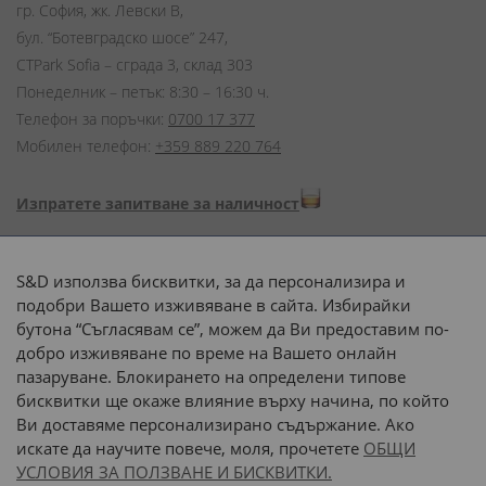
гр. София, жк. Левски В,
бул. “Ботевградско шосе” 247,
CTPark Sofia – сграда 3, склад 303
Понеделник – петък: 8:30 – 16:30 ч.
Телефон за поръчки:
0700 17 377
Мобилен телефон:
+359 889 220 764
Изпратете запитване за наличност
Начини на плащане:
S&D използва бисквитки, за да персонализира и
подобри Вашето изживяване в сайта. Избирайки
бутона “Съгласявам се”, можем да Ви предоставим по-
добро изживяване по време на Вашето онлайн
пазаруване. Блокирането на определени типове
Доставка до адрес с:
бисквитки ще окаже влияние върху начина, по който
Ви доставяме персонализирано съдържание. Ако
 или 
наш транспорт
искате да научите повече, моля, прочетете
ОБЩИ
УСЛОВИЯ ЗА ПОЛЗВАНЕ И БИСКВИТКИ.