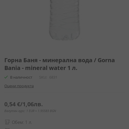
Преминете
към
Горна Баня - минерална вода / Gorna
началото
Bania - mineral water 1 л.
на
галерия
В наличност
SKU
6831
със
Оцени продукта
снимки
0,54 €
/
1,06лв.
Валутен курс: 1 EUR = 1.95583 BGN
Обем: 1 л.