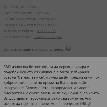
гр. София, жк. Левски В,
бул. “Ботевградско шосе” 247,
CTPark Sofia – сграда 3, склад 303
Понеделник – петък: 8:30 – 16:30 ч.
Телефон за поръчки:
0700 17 377
Мобилен телефон:
+359 889 220 764
Изпратете запитване за наличност
Начини на плащане:
S&D използва бисквитки, за да персонализира и
подобри Вашето изживяване в сайта. Избирайки
бутона “Съгласявам се”, можем да Ви предоставим по-
добро изживяване по време на Вашето онлайн
пазаруване. Блокирането на определени типове
Доставка до адрес с:
бисквитки ще окаже влияние върху начина, по който
Ви доставяме персонализирано съдържание. Ако
 или 
наш транспорт
искате да научите повече, моля, прочетете
ОБЩИ