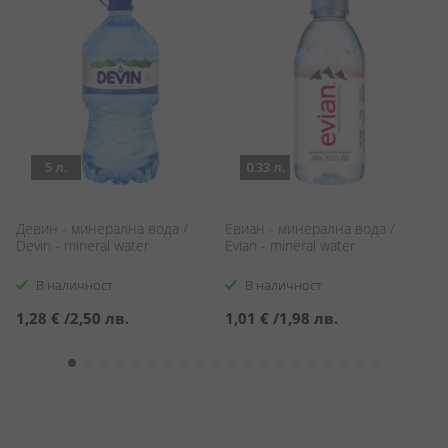
5 л.
0.33 л.
Девин - минерална вода /
Евиан - минерална вода /
Н
Devin - mineral water
Evian - mineral water
Фе
Wa
В наличност
В наличност
1,28 €
/
2,50 лв.
1,01 €
/
1,98 лв.
2