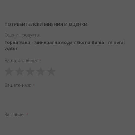
ПОТРЕБИТЕЛСКИ МНЕНИЯ И ОЦЕНКИ:
Оцени продукта:
Горна Баня - минерална вода / Gorna Bania - mineral
water
Вашата оценка
1
2
3
4
5
star
stars
stars
stars
stars
Вашето име
Заглавиe