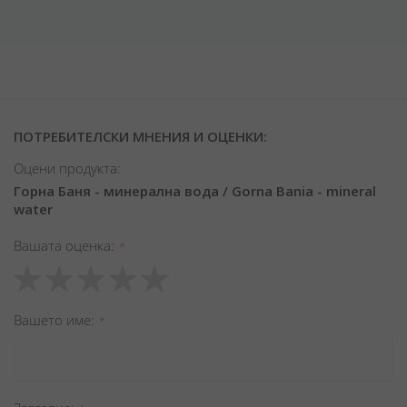
ПОТРЕБИТЕЛСКИ МНЕНИЯ И ОЦЕНКИ:
Оцени продукта:
Горна Баня - минерална вода / Gorna Bania - mineral
water
Вашата оценка
1
2
3
4
5
star
stars
stars
stars
stars
Вашето име