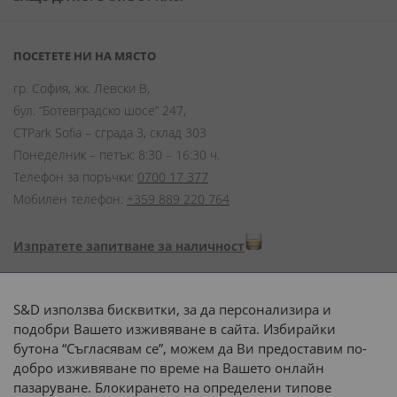
ПОСЕТЕТЕ НИ НА МЯСТО
гр. София, жк. Левски В,
бул. “Ботевградско шосе” 247,
CTPark Sofia – сграда 3, склад 303
Понеделник – петък: 8:30 – 16:30 ч.
Телефон за поръчки:
0700 17 377
Мобилен телефон:
+359 889 220 764
Изпратете запитване за наличност
Начини на плащане:
S&D използва бисквитки, за да персонализира и
подобри Вашето изживяване в сайта. Избирайки
бутона “Съгласявам се”, можем да Ви предоставим по-
добро изживяване по време на Вашето онлайн
пазаруване. Блокирането на определени типове