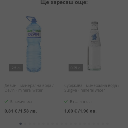
Ще харесаш още:
2.5 л.
0.25 л.
а
Девин - минерална вода /
Сурджива - минерална вода /
Е
Devin - mineral water
Surgiva - mineral water
Ev
В наличност
В наличност
0,81 €
/
1,58 лв.
1,00 €
/
1,96 лв.
1