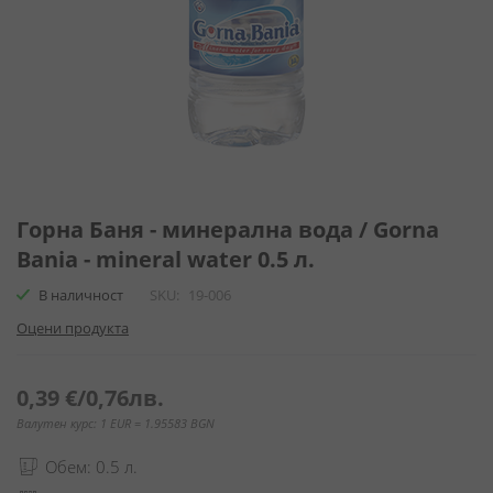
Преминете
към
Горна Баня - минерална вода / Gorna
началото
Bania - mineral water 0.5 л.
на
галерия
В наличност
SKU
19-006
със
Оцени продукта
снимки
0,39 €
/
0,76лв.
Валутен курс: 1 EUR = 1.95583 BGN
Обем: 0.5 л.