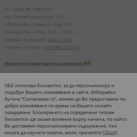
гр. София, жк. Левски В,
бул. “Ботевградско шосе” 247,
CTPark Sofia – сграда 3, склад 303
Понеделник – петък: 8:30 – 16:30 ч.
Телефон за поръчки:
0700 17 377
Мобилен телефон:
+359 889 220 764
Изпратете запитване за наличност
Начини на плащане:
S&D използва бисквитки, за да персонализира и
подобри Вашето изживяване в сайта. Избирайки
бутона “Съгласявам се”, можем да Ви предоставим по-
добро изживяване по време на Вашето онлайн
пазаруване. Блокирането на определени типове
Доставка до адрес с:
бисквитки ще окаже влияние върху начина, по който
Ви доставяме персонализирано съдържание. Ако
 или 
наш транспорт
искате да научите повече, моля, прочетете
ОБЩИ