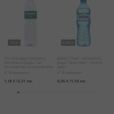
1.5 л.
0.750 л.
Сан Бернардо Натурална
Девин Спорт - минерална
Де
Минерална Вода / San
вода / Devin Sport - mineral
- 
Bernardo Natural Mineral Water
water
В наличност
В наличност
1,18 €
/
2,31 лв.
0,56 €
/
1,10 лв.
4