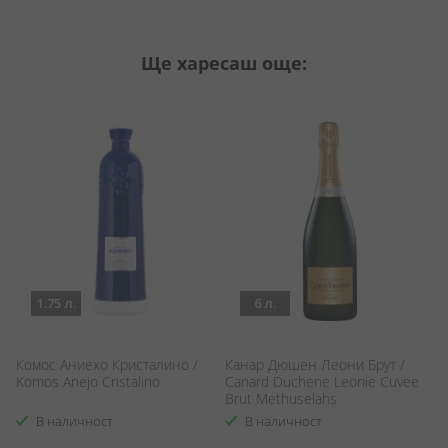
Ще харесаш още:
1.75 л.
6 л.
Комос Аниехо Кристалино /
Канар Дюшен Леони Брут /
Б
Komos Anejo Cristalino
Canard Duchene Leonie Cuvee
Be
Brut Methuselahs
В наличност
В наличност