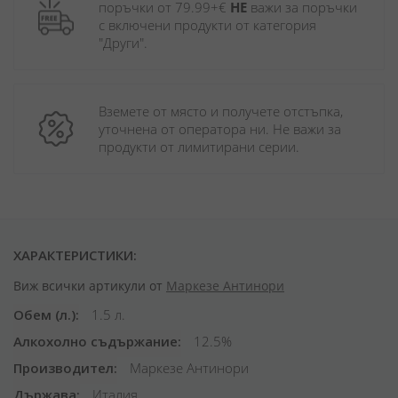
поръчки от 79.99+€ 
НЕ
 важи за поръчки 
с включени продукти от категория 
"Други". 
Вземете от място и получете отстъпка, 
уточнена от оператора ни. Не важи за 
продукти от лимитирани серии.
ХАРАКТЕРИСТИКИ:
Виж всички артикули от
Маркезе Антинори
Обем (л.)
1.5 л.
Алкохолно съдържание
12.5%
Производител
Маркезе Антинори
Държава
Италия