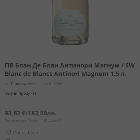
Преминете
към
ПВ Блан Де Блан Антинори Магнум / SW
началото
Blanc de Blancs Antinori Magnum 1.5 л.
на
галерия
В наличност
SKU
5386
със
Оцени продукта
снимки
93,82 €
/
183,50лв.
Валутен курс: 1 EUR = 1.95583 BGN
Обем: 1.5 л.