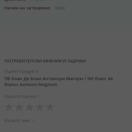
Начин на затваряне
Корк
ПОТРЕБИТЕЛСКИ МНЕНИЯ И ОЦЕНКИ:
Оцени продукта:
ПВ Блан Де Блан Антинори Магнум / SW Blanc de
Blancs Antinori Magnum
Вашата оценка
1
2
3
4
5
star
stars
stars
stars
stars
Вашето име