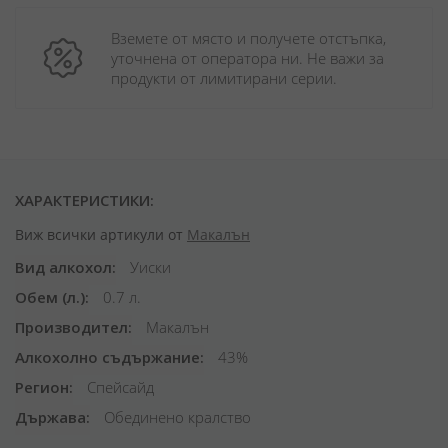
Вземете от място и получете отстъпка, 
уточнена от оператора ни. Не важи за 
продукти от лимитирани серии.
ХАРАКТЕРИСТИКИ:
Виж всички артикули от
Макалън
Вид алкохол
Уиски
Обем (л.)
0.7 л.
Производител
Макалън
Алкохолно съдържание
43%
Регион
Спейсайд
Държава
Обединено кралство