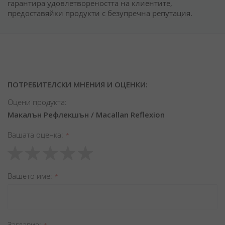
гарантира удовлетвореността на клиентите,
предоставяйки продукти с безупречна репутация.
ПОТРЕБИТЕЛСКИ МНЕНИЯ И ОЦЕНКИ:
Оцени продукта:
Макалън Рефлекшън / Macallan Reflexion
Вашата оценка
1
2
3
4
5
star
stars
stars
stars
stars
Вашето име
Заглавиe