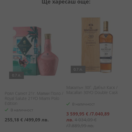
Ще харесаш още:
0.7 л.
0.7 л.
Макалън 30Г. Дабъл Каск /
М
Macallan 30YO Double Cask
Роял Салют 21г. Маями Поло /
Ma
Royal Salute 21YO Miami Polo
Edition
В наличност
В наличност
Специална
3 599,95 €
/
7.040,89
С
3
цена
255,18 €
/
499,09 лв.
лв.
4 034,09 €
ц
4
/
7.889,99 лв.