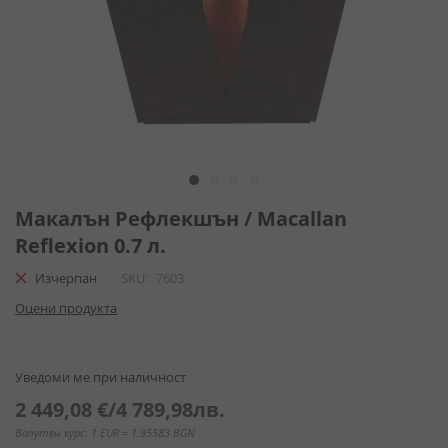
Преминете
към
Макалън Рефлекшън / Macallan
началото
Reflexion 0.7 л.
на
галерия
Изчерпан
SKU
7603
със
Оцени продукта
снимки
Уведоми ме при наличност
2 449,08 €
/
4 789,98лв.
Валутен курс: 1 EUR = 1.95583 BGN