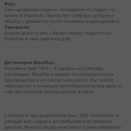
Вкус:
Леки цитрусови нюанси, последвани от сладост на
лимон и портокал. Присъстват стафиди, султани и
ябълка, с деликатни нотки на канела и джинджифил.
Завършек:
Средно дълъг и мек, с баланс между сладостта на
бонбони и леко препечен дъб.
Дестилерия Macallan:
Основана през 1824 г. в сърцето на Спейсайд,
Шотландия, Macallan е символ на съвършенство в
производството на сингъл малц уиски. Със своето
майсторство и иновации дестилерията остава един от
най-престижните производители в света.
С повече от три десетилетия опит, S&D Commercial се
утвърди като лидер в дистрибуцията на премиум
алкохол. Фокусът върху качеството и разнообразието