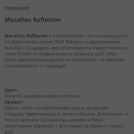
ОПИСАНИЕ:
Macallan Reflexion
Macallan Reflexion
е изключителен сингъл малц уиски
от престижната серия 1824 Masters на дестилерията
Macallan. Създадено чрез отлежаване в първо пълнене
шери бъчви от американски и испански дъб, това
уиски демонстрира дълбокия ангажимент на Macallan
към изисканост и традиция.
Цвят:
Наситен кървавочервен портокал
Аромат:
Свежи нотки на портокалова кора и цитрусови
плодове, преминаващи в зелени ябълки. Допълнени от
богати аромати на шоколад, карамел и бели
шоколадови трюфели, с фин намек за банан и сладък
дъб.