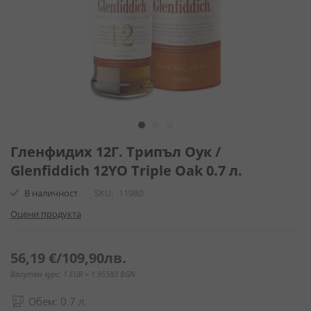
Преминете
към
Гленфидих 12Г. Трипъл Оук /
началото
Glenfiddich 12YO Triple Oak 0.7 л.
на
галерия
В наличност
SKU
11980
със
Оцени продукта
снимки
56,19 €
/
109,90лв.
Валутен курс: 1 EUR = 1.95583 BGN
Обем: 0.7 л.