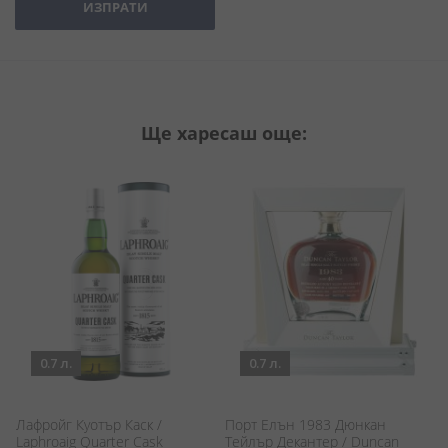
ИЗПРАТИ
Ще харесаш още:
0.7 л.
0.7 л.
Лафройг Куотър Каск /
Порт Елън 1983 Дюнкан
Б
Laphroaig Quarter Cask
Тейлър Декантер / Duncan
Ba