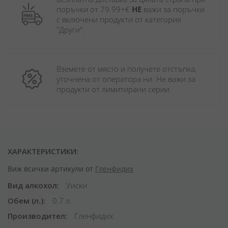
поръчки от 79.99+€ 
НЕ
 важи за поръчки 
с включени продукти от категория 
"Други". 
Вземете от място и получете отстъпка, 
уточнена от оператора ни. Не важи за 
продукти от лимитирани серии.
ХАРАКТЕРИСТИКИ:
Виж всички артикули от
Гленфидих
Вид алкохол
Уиски
Обем (л.)
0.7 л.
Производител
Гленфидих