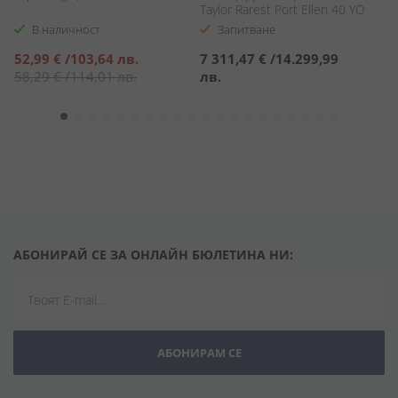
Taylor Rarest Port Ellen 40 YO
В наличност
Запитване
Специална
С
52,99 €
/
103,64 лв.
7 311,47 €
/
14.299,99
1
цена
ц
58,29 €
/
114,01 лв.
лв.
1
АБОНИРАЙ СЕ ЗА ОНЛАЙН БЮЛЕТИНА НИ:
АБОНИРАМ СЕ