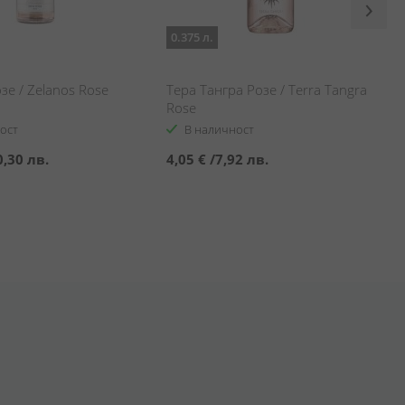
0.375 л.
зе / Zelanos Rose
Тера Тангра Розе / Terra Tangra
Rose
ост
В наличност
0,30 лв.
4,05 €
/
7,92 лв.