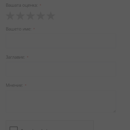
Вашата оценка
1
2
3
4
5
star
stars
stars
stars
stars
Вашето име
Заглавиe
Мнение