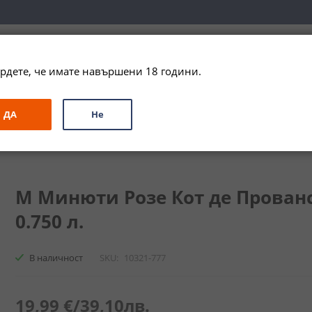
вка за цялата страна при поръчки на алкохол над 
79,99 € / 156
рдете, че имате навършени 18 години.
ЗА ПОДАРЪК
ПРОМО
СПЕЦИАЛНИ ПРЕДЛОЖЕНИЯ
МАРКИ
ДА
Не
е Прованс / M de Minuty Rose de Provence
М Минюти Розе Кот де Прованс 
0.750 л.
В наличност
SKU
10321-777
19,99 €
/
39,10лв.