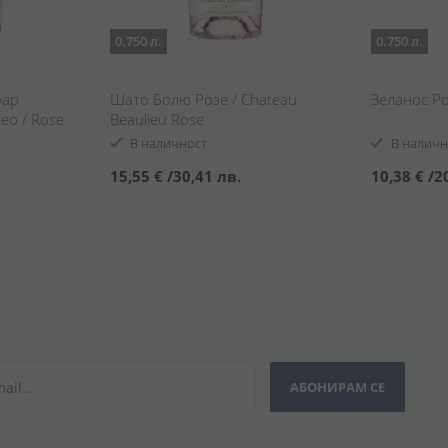
0.750 л.
0.750 л.
оар
Шато Болю Розе / Chateau
Зеланос Ро
ео / Rose
Beaulieu Rose
aradiso
В наличност
В наличн
15,55 €
/
30,41 лв.
10,38 €
/
2
АБОНИРАМ СЕ