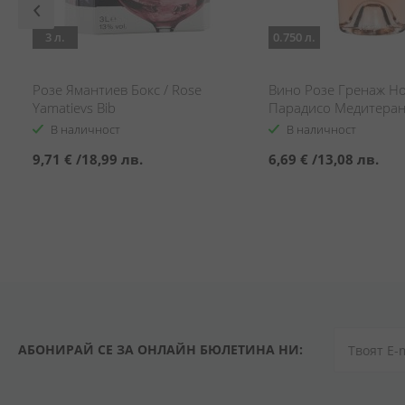
3 л.
0.750 л.
Розе Ямантиев Бокс / Rose
Вино Розе Гренаж Н
Yamatievs Bib
Парадисо Медитеран
Wine Grenache Noir P
В наличност
В наличност
Mediterraneo
9,71 €
/
18,99 лв.
6,69 €
/
13,08 лв.
АБОНИРАЙ СЕ ЗА ОНЛАЙН БЮЛЕТИНА НИ: