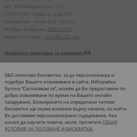
бул. “Ботевградско шосе” 247,
CTPark Sofia – сграда 3, склад 303
Понеделник – петък: 8:30 – 16:30 ч.
Телефон за поръчки:
0700 17 377
Мобилен телефон:
+359 889 220 764
Изпратете запитване за наличност
Начини на плащане:
S&D използва бисквитки, за да персонализира и
подобри Вашето изживяване в сайта. Избирайки
бутона “Съгласявам се”, можем да Ви предоставим по-
добро изживяване по време на Вашето онлайн
пазаруване. Блокирането на определени типове
Доставка до адрес с:
бисквитки ще окаже влияние върху начина, по който
Ви доставяме персонализирано съдържание. Ако
 или 
наш транспорт
искате да научите повече, моля, прочетете
ОБЩИ
УСЛОВИЯ ЗА ПОЛЗВАНЕ И БИСКВИТКИ.
Последвайте ни: