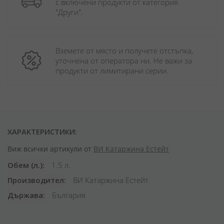
с включени продукти от категория 
"Други". 
Вземете от място и получете отстъпка, 
уточнена от оператора ни. Не важи за 
продукти от лимитирани серии.
ХАРАКТЕРИСТИКИ:
Виж всички артикули от
ВИ Катаржина Естейт
Обем (л.)
1.5 л.
Производител
ВИ Катаржина Естейт
Държава
България