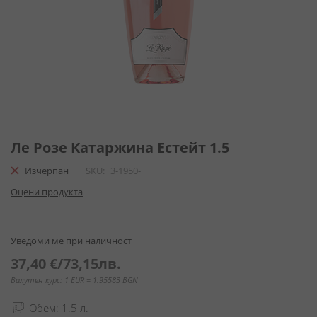
Преминете
към
Ле Розе Катаржина Естейт 1.5
началото
Изчерпан
SKU
3-1950-
на
галерия
Оцени продукта
със
снимки
Уведоми ме при наличност
37,40 €
/
73,15лв.
Валутен курс: 1 EUR = 1.95583 BGN
Обем: 1.5 л.