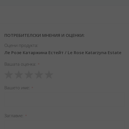
ПОТРЕБИТЕЛСКИ МНЕНИЯ И ОЦЕНКИ:
Оцени продукта:
Ле Розе Катаржина Естейт / Le Rose Katarzyna Estate
Вашата оценка
1
2
3
4
5
star
stars
stars
stars
stars
Вашето име
Заглавиe