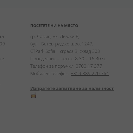
ПОСЕТЕТЕ НИ НА МЯСТО
а 
гр. София, жк. Левски В,
99 
бул. “Ботевградско шосе” 247,
CTPark Sofia – сграда 3, склад 303
и 
Понеделник – петък: 8:30 – 16:30 ч.
Телефон за поръчки:
0700 17 377
Мобилен телефон:
+359 889 220 764
 
Изпратете запитване за наличност