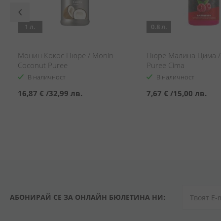
1 л.
0.8 л.
d
Монин Кокос Пюре / Monin
Пюре Малина Цима /
Coconut Puree
Puree Cima
В наличност
В наличност
16,87 €
/
32,99 лв.
7,67 €
/
15,00 лв.
АБОНИРАЙ СЕ ЗА ОНЛАЙН БЮЛЕТИНА НИ: