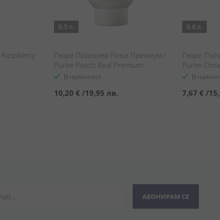
0.5 л.
0.8 л.
 Raspberry
Пюре Праскова Риъл Премиум /
Пюре Пъпе
Puree Peach Real Premium
Puree Cima
В наличност
В наличн
10,20 €
/
19,95 лв.
7,67 €
/
15,
АБОНИРАМ СЕ