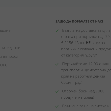
ЗАЩО ДА ПОРЪЧАТЕ ОТ НАС?
лащане
 Безплатна доставка за цялат
страна при поръчки над 79.
€ / 156.43 лв. 
НЕ
 важи за 
чните данни
поръчки с включени продукт
от категория "Други"
ни въпроси
 Поръчайте до 12:00 с наш 
 ОРС
транспорт и ще доставим до
края на работния ден (за 
София-град)
 Огромен брой над 7000 
продукти на склад! 
 Връщане за наша сметка и 