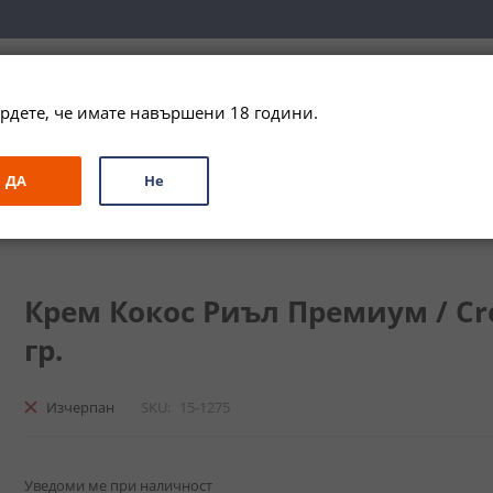
вка за цялата страна при поръчки на алкохол над 
79,99 € / 156
рдете, че имате навършени 18 години.
ЗА ПОДАРЪК
ПРОМО
СПЕЦИАЛНИ ПРЕДЛОЖЕНИЯ
МАРКИ
ДА
Не
миум / Creme Coconut Real Premium
Крем Кокос Риъл Премиум / Cr
гр.
Изчерпан
SKU
15-1275
Уведоми ме при наличност