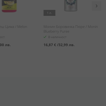
1 л.
ш Цима / Melon
Монин Боровинка Пюре / Monin
Blueberry Puree
ост
В наличност
00 лв.
16,87 €
/
32,99 лв.