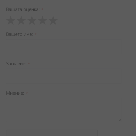
Вашата оценка
1
2
3
4
5
star
stars
stars
stars
stars
Вашето име
Заглавиe
Мнение