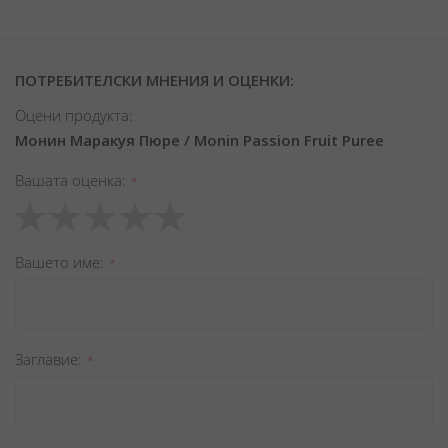
ПОТРЕБИТЕЛСКИ МНЕНИЯ И ОЦЕНКИ:
Оцени продукта:
Монин Маракуя Пюре / Monin Passion Fruit Puree
Вашата оценка
1
2
3
4
5
star
stars
stars
stars
stars
Вашето име
Заглавиe