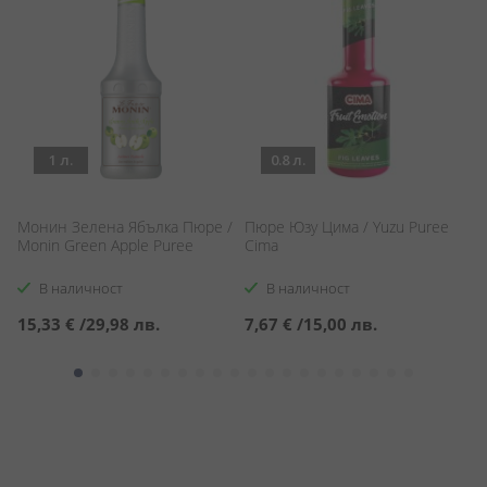
1 л.
0.8 л.
Монин Зелена Ябълка Пюре /
Пюре Юзу Цима / Yuzu Puree
П
Monin Green Apple Puree
Cima
Бе
Gi
В наличност
В наличност
15,33 €
/
29,98 лв.
7,67 €
/
15,00 лв.
1