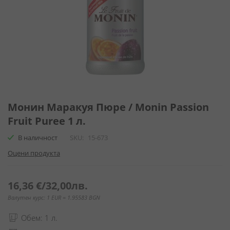
Преминете
към
Монин Маракуя Пюре / Monin Passion
началото
Fruit Puree 1 л.
на
галерия
В наличност
SKU
15-673
със
Оцени продукта
снимки
16,36 €
/
32,00лв.
Валутен курс: 1 EUR = 1.95583 BGN
Обем: 1 л.