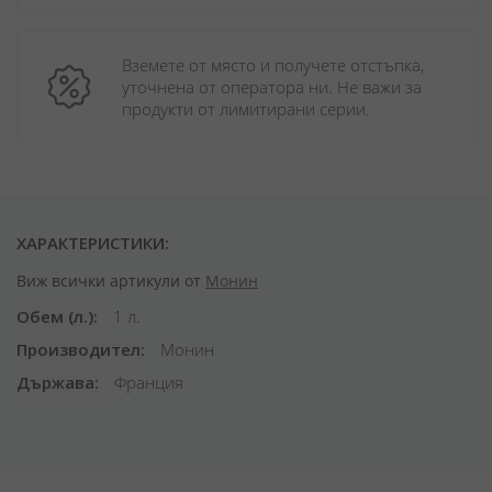
Вземете от място и получете отстъпка, 
уточнена от оператора ни. Не важи за 
продукти от лимитирани серии.
ХАРАКТЕРИСТИКИ:
Виж всички артикули от
Монин
Обем (л.)
1 л.
Производител
Монин
Държава
Франция