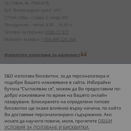
гр. София, жк. Левски В,
бул. “Ботевградско шосе” 247,
CTPark Sofia – сграда 3, склад 303
Понеделник – петък: 8:30 – 16:30 ч.
Телефон за поръчки:
0700 17 377
Мобилен телефон:
+359 889 220 764
Изпратете запитване за наличност
Начини на плащане:
S&D използва бисквитки, за да персонализира и
подобри Вашето изживяване в сайта. Избирайки
бутона “Съгласявам се”, можем да Ви предоставим по-
добро изживяване по време на Вашето онлайн
пазаруване. Блокирането на определени типове
Доставка до адрес с:
бисквитки ще окаже влияние върху начина, по който
Ви доставяме персонализирано съдържание. Ако
 или 
наш транспорт
искате да научите повече, моля, прочетете
ОБЩИ
УСЛОВИЯ ЗА ПОЛЗВАНЕ И БИСКВИТКИ.